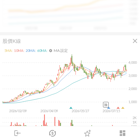
具，讓投資判斷更有依據、更有信心。
1300
1200
1100
1000
900
2025/08
2025/09
2025/10
close
股價K線
MA 設定
5
MA:
10
MA:
20
MA:
60
MA:
settings
4,000
3,000
2,000
1,000
除
2026/02/09
2026/04/09
2026/05/27
2026/07/15
2K
1K
500
login
dashboard
KD
MACD
RSI
手勢操作
市場
追蹤
下單
交易
登入