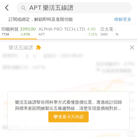
arrow_back_ios
search
訂閱或綁定，解鎖即時及進階功能
瞭解更多
印能科技
3390.00
ALPHA PRO TECH, LTD.
4.90
亞太電
-
7734
-1.45%
APT
-1.01%
3682
-%
close
樂活五線譜
extension
區間(年)
起始日：
2025/08/07
決定係數(R²)：
0.792
變異係數(CV)：
3.07
%
以還原股價繪製
1500
1400
1300
1200
樂活五線譜幫你用科學方式看懂股價位置。透過統計回歸
與標準差區間繪製出五條趨勢線，清楚呈現股價相對於長
1100
期均衡區間的位置。當股價落在上方紅色區間，代表股價
查看卡片內容
1000
已偏離長期平均、短線可能過熱；反之，若接近下方綠色
2025/08
2025/09
2025/09
2025/10
區間，則可能出現被低估的買進機會。五線譜不只是技術
收盤距離上限:
10.17
%
收盤距離下限:
38.09
%
1500
分析，更是幫助你掌握「合理價帶」與「長期趨勢」的工
1400