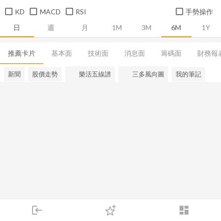
KD
MACD
RSI
手勢操作
日
週
月
1M
3M
6M
1Y
推薦卡片
基本面
技術面
消息面
籌碼面
財務報
新聞
股價走勢
樂活五線譜
三多風向圖
我的筆記
login
dashboard
市場
追蹤
下單
交易
登入