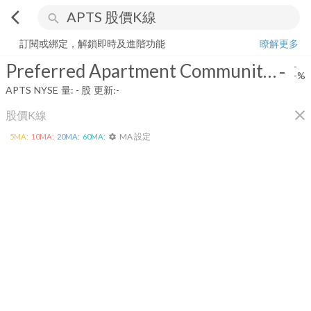
arrow_back_ios
search
Preferred Apartment Communities, Inc.
-
-%
量:
-
股
訂閱或綁定，解鎖即時及進階功能
瞭解更多
Preferred Apartment Communities, Inc.
-
-
-%
APTS
NYSE
量:
-
股
更新:
-
close
股價K線
MA 設定
5
MA:
10
MA:
20
MA:
60
MA:
settings