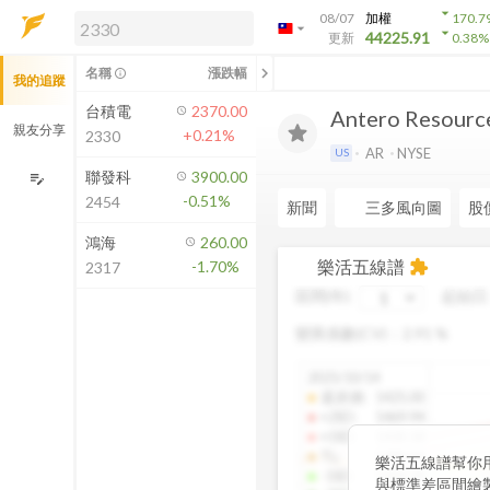
arrow_drop_down
08/07
加權
170.7
arrow_drop_down
arrow_drop_down
解鎖即時行情及進階功能
44225.91
更新
0.38
%
「綁定合作券商帳戶」或「訂閱任一
chevron_left
名稱
漲跌幅
info_outline
我的追蹤
方案」，即可解鎖以下功能：
即時行情
台積電
2370.00
Antero Resourc
即時市況與排行
親友分享
+0.21%
2330
到價通知
AR
NYSE
US
成交金額熱力圖
聯發科
3900.00
edit_note
-0.51%
2454
前往方案訂閱
新聞
三多風向圖
股
如何綁定合作券商
鴻海
260.00
樂活五線譜
-1.70%
extension
2317
區間(年)
起始日
變異係數(CV)：
2.91
%
2025/10/14
還原價
:
1425.00
+2SD
:
1469.94
+1SD
:
1430.18
TL
:
1389.94
樂活五線譜幫你
-1SD
:
1349.38
與標準差區間繪