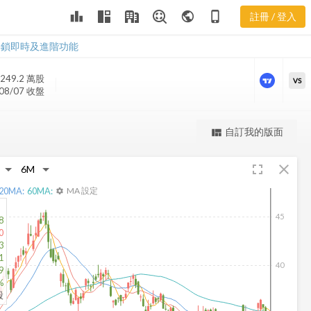
AR 樂活五線
leaderboard
public
phone_iphone
註冊 / 登入
譜
AR 樂活五線譜
解鎖即時及進階功能
249.2 萬
股
VS
08/07 收盤
更強大的進階價量圖表
自訂我的版面
view_quilt
完整內容，僅限註冊會員使用
fullscreen
close
註冊/登入解鎖
20
MA:
60
MA:
MA 設定
settings
45
8
0
3
1
40
9
%
股