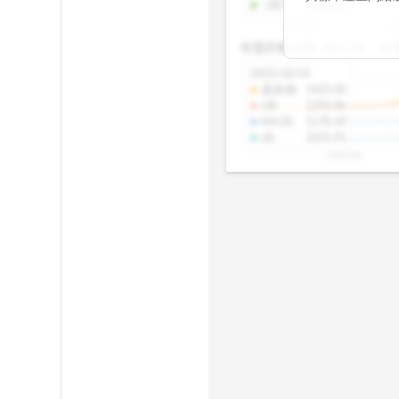
-2SD
:
1308.46
期均衡區間的位
2025/08
20
已偏離長期平均
收盤距離上限:
10.17
%
收
區間，則可能出
分析，更是幫助
2025/10/14
具，讓投資判斷
還原價
:
1425.00
UB
:
1293.46
MA20
:
1170.19
LB
:
1031.91
2025/08