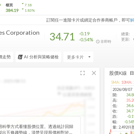
arrow_drop_down
9
櫃買
7.18
arrow_drop_down
384.19
1.83
%
訂閱任一進階卡片或綁定合作券商帳戶，即可
es Corporation
34.71
-0.19
總量:
-0.54%
更新:
非即時
價走勢
AI 分析與策略健檢
arrow_drop_down
fullscreen
close
股價K線
：
2025/08/11
5
MA:
10
MA:
決定係數(R²)：
0.815
2026/08/07
以還原股價繪製
開
:
34.8
1500
高
:
35.2
低
:
34.6
1400
收
:
34.7
1300
跌
:
-0.1
幅
:
-0.54
1200
用科學方式看懂股價位置。透過統計回歸
量
:
2,492仟
製出五條趨勢線，清楚呈現股價相對於長
1100