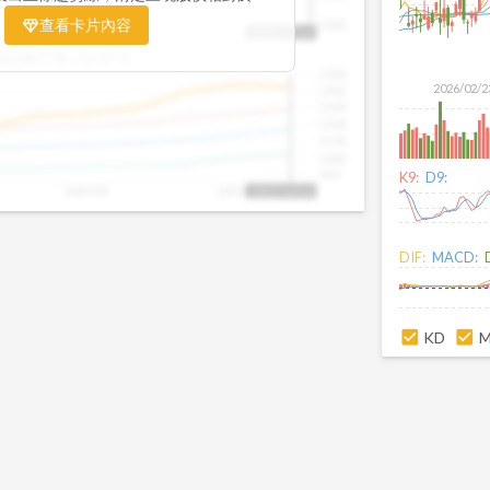
置。當股價落在上方紅色區間，代表股價
查看卡片內容
1000
25/09
2025/09
2025/10
2025/10/14
、短線可能過熱；反之，若接近下方綠色
盤距離下限:
38.09
%
現被低估的買進機會。五線譜不只是技術
1500
你掌握「合理價帶」與「長期趨勢」的工
2026/02/2
1400
更有依據、更有信心。
1300
1200
1100
1000
900
K9:
D9:
2025/09
2025/10
2025/10/14
DIF:
MACD:
KD