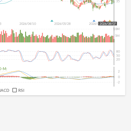
35
3
2026/04/10
2026/05/28
2026/07/16
2026/08/07
10M
5M
80
50
20
D-M:
2
0
-2
MACD
RSI