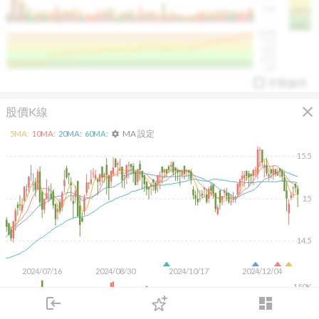
50K
1393.1
1381.1
%
100%
%
75%
%
50%
%
25%
%
0%
手勢操作
close
股價K線
MA 設定
5
MA:
10
MA:
20
MA:
60
MA:
settings
15.5
15
arrow_drop_up
PL 指標:
94.88
%
14.5
2024/07/16
2024/08/30
2024/10/17
2024/12/04
150K
100K
login
dashboard
50K
市場
追蹤
下單
交易
登入