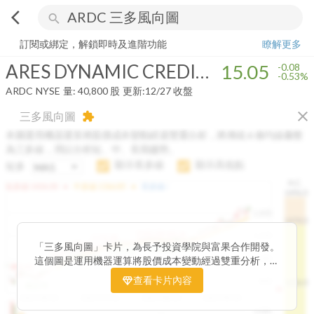
arrow_back_ios
search
ARES DYNAMIC CREDIT ALLOCATION FUND INC
15.05
-0.53%
量:
訂閱或綁定，解鎖即時及進階功能
瞭解更多
ARES DYNAMIC CREDIT ALLOCATION FUND INC
15.05
-0.08
-0.53%
ARDC
NYSE
量:
40,800
股
更新:
12/27 收盤
close
三多風向圖
extension
本圖運用機器運算將股價成本變動經過雙重分析，將傳統 6 條均線彙整
為三多線，用以分析短、中、長期趨勢。
顯示長多線
顯示高低點
短多
H.C.
arrow_drop_up
arrow_drop_up
短多線:
1426.00
中多線:
1366.85
長多線:
-
1496.0
1,400
1474.0
1195.22
1185.26
1,200
1155.38
1100.60
「三多風向圖」卡片，為長予投資學院與富果合作開發。
1140.44
1130.48
1120.52
1060.76
1,000
這個圖是運用機器運算將股價成本變動經過雙重分析，把
899.40
傳統 6 條均線彙整為三多線，用以分析短、中、長期股價
查看卡片內容
800
1426.0
812.75
趨勢。
2025/04/23
2025/07/16
2025/08/20
2025/09/24
100K