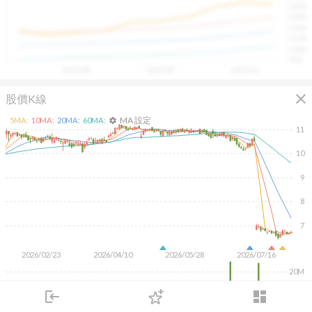
1400
具，讓投資判斷更有依據、更有信心。
1300
1200
1100
1000
900
2025/08
2025/09
2025/10
close
股價K線
MA 設定
5
MA:
10
MA:
20
MA:
60
MA:
settings
11
10
9
8
7
2026/02/23
2026/04/10
2026/05/28
2026/07/16
20M
10M
login
dashboard
市場
追蹤
下單
交易
登入
KD
MACD
RSI
手勢操作