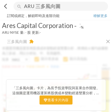
arrow_back_ios
search
Ares Capital Corporation
-
-%
量:
-
股
訂閱或綁定，解鎖即時及進階功能
瞭解更多
Ares Capital Corporation
-
-
-%
ARU
NYSE
量:
-
股
更新:
-
close
三多風向圖
extension
本圖運用機器運算將股價成本變動經過雙重分析，將傳統 6 條均線彙整
為三多線，用以分析短、中、長期趨勢。
顯示長多線
顯示高低點
短多
H.C.
arrow_drop_up
arrow_drop_up
短多線:
1426.00
中多線:
1366.85
長多線:
-
1496.0
1,400
1474.0
1195.22
1185.26
1,200
1155.38
1100.60
「三多風向圖」卡片，為長予投資學院與富果合作開發。
1140.44
1130.48
1120.52
1060.76
1,000
這個圖是運用機器運算將股價成本變動經過雙重分析，把
899.40
傳統 6 條均線彙整為三多線，用以分析短、中、長期股價
查看卡片內容
800
1426.0
812.75
趨勢。
2025/04/23
2025/07/16
2025/08/20
2025/09/24
100K