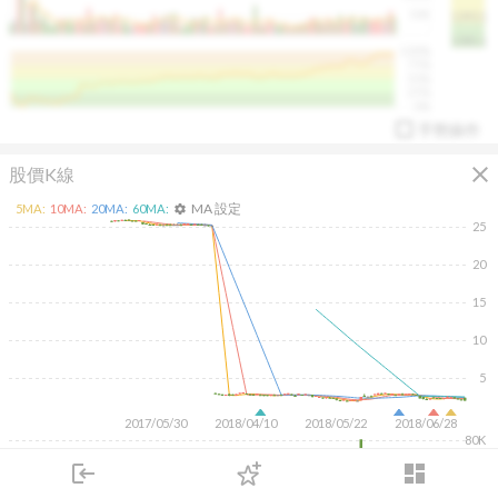
50K
1393.1
1381.1
%
100%
%
75%
%
50%
%
25%
%
0%
手勢操作
close
股價K線
MA 設定
5
MA:
10
MA:
20
MA:
60
MA:
settings
25
20
15
arrow_drop_up
PL 指標:
94.88
%
10
5
2017/05/30
2018/04/10
2018/05/22
2018/06/28
80K
60K
40K
login
dashboard
20K
市場
追蹤
下單
交易
登入