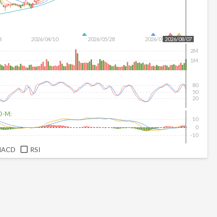
3
2026/04/10
2026/05/28
2026/07/16
2026/08/07
2M
1M
80
50
20
D-M:
10
0
-10
MACD
RSI