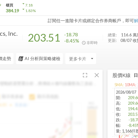
arrow_drop_down
9
櫃買
7.18
arrow_drop_down
384.19
1.83
%
訂閱任一進階卡片或綁定合作券商帳戶，即可
s, Inc.
203.51
-18.78
總量:
116.6 萬
-8.45%
更新:
08/07 
非即時
價走勢
AI 分析與策略健檢
arrow_drop_down
fullscreen
close
股價K線
變動經過雙重分析，將傳統 6 條均線彙整為三多線，
5
MA:
10
MA:
。
2026/08/07
顯示長多線
顯示高低點
開
:
209.6
高
:
209.6
H.C.
arrow_drop_up
6.85
長多線:
-
1496.0
低
:
194.4
收
:
203.5
跌
:
-18.7
1,400
幅
:
-8.45
量
:
1,166仟
1474.0