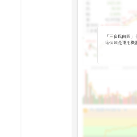
收
:
1425.00
跌
:
-30.00
1155.
幅
:
-2.06%
1100.60
量
:
42,092張
量5MA
:
▲ 43,010張
1060.76
三多量
:
-
「三多風向圖」
899.40
這個圖是運用機
傳統 6 條均線
趨勢。
812.75
2025/04/23
2025/07/
arrow_drop_up
100%
PL 指標:
94.88
%
75%
50%
25%