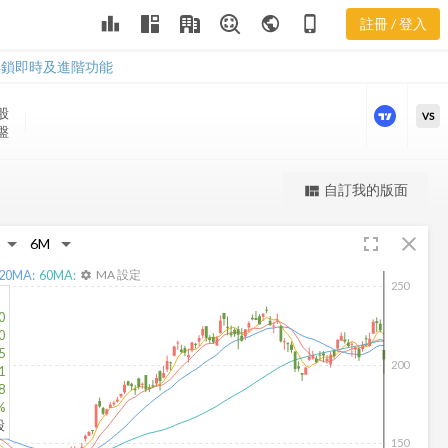
ARW 三多風
leaderboard
public
phone_iphone
註冊 / 登入
向圖
ARW 三多風向圖
解鎖即時及進階功能
股
VS
收盤
更強大的進階價量圖表
自訂我的版面
view_quilt
完整內容，僅限註冊會員使用
fullscreen
close
註冊/登入解鎖
20
MA:
60
MA:
MA 設定
settings
250
0
0
5
200
1
8
%
股
150