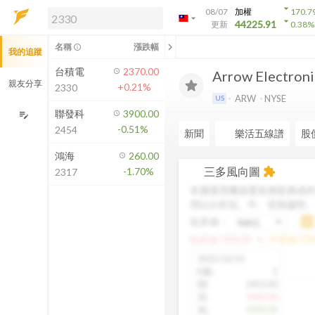
arrow_drop_down
08/07
加權
170.7
arrow_drop_down
arrow_drop_down
解鎖即時行情及進階功能
44225.91
更新
0.38
%
「綁定合作券商帳戶」或「訂閱任一
chevron_left
名稱
漲跌幅
info_outline
我的追蹤
方案」，即可解鎖以下功能：
即時行情
台積電
2370.00
Arrow Electronic
即時市況與排行
親友分享
+0.21%
2330
到價通知
ARW
NYSE
US
成交金額熱力圖
聯發科
3900.00
edit_note
-0.51%
2454
前往方案訂閱
新聞
樂活五線譜
股
如何綁定合作券商
鴻海
260.00
三多風向圖
-1.70%
extension
2317
本圖運用機器運算將股價成本
用以分析短、中、長期趨勢
短多線：
arrow_drop_up
短多線:
1426.00
中多線:
136
2025/10/14
K數
:
1
開
:
1455.00
高
:
1460.00
低
:
1420.00