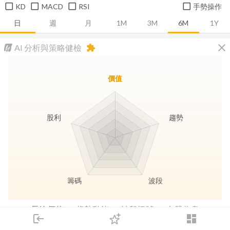
KD
MACD
RSI
手勢操作
日
週
月
1M
3M
6M
1Y
close
AI 分析與策略健檢
extension
價值
股利
趨勢
籌碼
波段
長線價值
趨勢動能
波段訊號
存股收息
login
dashboard
市場
追蹤
下單
交易
登入