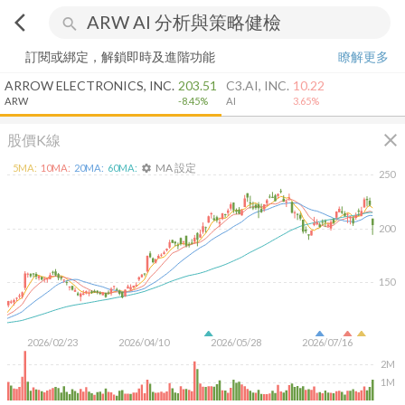
arrow_back_ios
search
訂閱或綁定，解鎖即時及進階功能
瞭解更多
ARROW ELECTRONICS, INC.
203.51
C3.AI, INC.
10.22
ARW
-8.45%
AI
3.65%
close
股價K線
MA 設定
5
MA:
10
MA:
20
MA:
60
MA:
settings
250
200
150
2026/02/23
2026/04/10
2026/05/28
2026/07/16
2M
1M