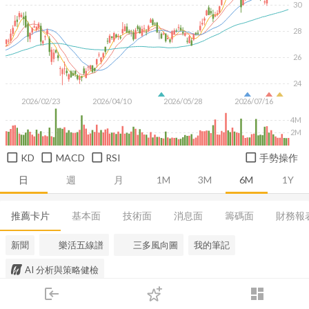
30
28
26
24
2026/02/23
2026/04/10
2026/05/28
2026/07/16
4M
2M
KD
MACD
RSI
手勢操作
日
週
月
1M
3M
6M
1Y
推薦卡片
基本面
技術面
消息面
籌碼面
財務報
新聞
樂活五線譜
三多風向圖
我的筆記
AI 分析與策略健檢
login
dashboard
市場
追蹤
下單
交易
登入