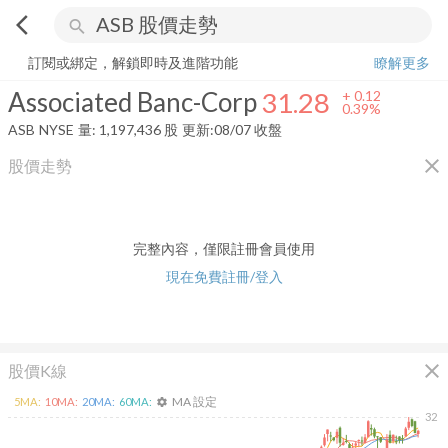
arrow_back_ios
search
Associated Banc-Corp
31.28
+
0.39%
量:
1,197,436
股
訂閱或綁定，解鎖即時及進階功能
瞭解更多
Associated Banc-Corp
31.28
+
0.12
0.39%
ASB
NYSE
量:
1,197,436
股
更新:
08/07 收盤
close
股價走勢
完整內容，僅限註冊會員使用
現在免費註冊/登入
close
股價K線
MA 設定
5
MA:
10
MA:
20
MA:
60
MA:
settings
32