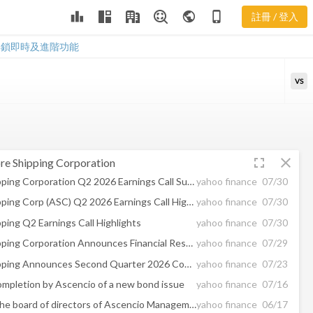
leaderboard
public
phone_iphone
註冊 / 登入
ASC 新聞
ASC 新聞
解鎖即時及進階功能
VS
fullscreen
close
e Shipping Corporation
Ardmore Shipping Corporation Q2 2026 Earnings Call Summary
yahoo finance
07/30
Ardmore Shipping Corp (ASC) Q2 2026 Earnings Call Highlights: Strong Earnings and Strategic ...
yahoo finance
07/30
ping Q2 Earnings Call Highlights
yahoo finance
07/30
Ardmore Shipping Corporation Announces Financial Results For The Three and Six Months Ended June 30, 2026
yahoo finance
07/29
Ardmore Shipping Announces Second Quarter 2026 Conference Call and Webcast
yahoo finance
07/23
ompletion by Ascencio of a new bond issue
yahoo finance
07/16
Changes to the board of directors of Ascencio Management SA
yahoo finance
06/17