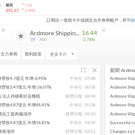
arrow_drop_up
0
櫃買
7.62
arrow_drop_up
391.37
1.99
%
訂閱任一進階卡片或綁定合作券商帳戶，即可
close
close
16.44
Ardmore Shippin...
-2.78%
ASC
US
日主力券商
股利政策
arrow_drop_down
fullscreen
close
新聞
Ardmor
收4.7億元 年增-6.95%
中央社
07/08
收3.47億元 年增-26.07%
中央社
06/08
 法人持續看好這幾檔
經濟日報
06/04
Ardmore Ship
收4.87億元 年增44.41%
中央社
05/08
檔化工股再飆漲停
經濟日報
04/20
收4.87億元 年增14.81%
中央社
04/09
Successful c
量衝漲停
經濟日報
03/12