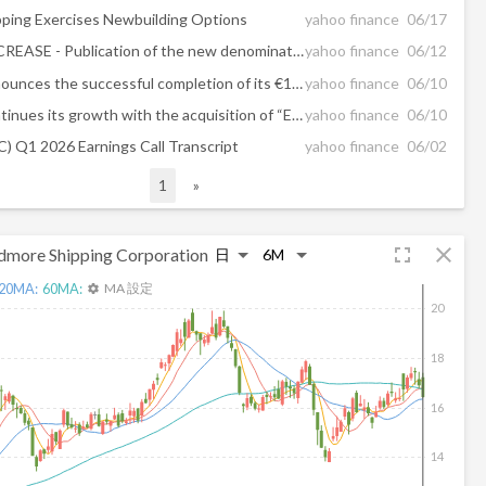
ping Exercises Newbuilding Options
yahoo finance
06/17
CAPITAL INCREASE - Publication of the new denominator in accordance with Article 15 of the Law of 2 May 2007
yahoo finance
06/12
Ascencio announces the successful completion of its €15 million capital increase as part of the financing of the acquisition of the “Espace Shopping Hydrion” retail park
yahoo finance
06/10
Ascencio continues its growth with the acquisition of “Espace Shopping Hydrion” in Arlon (Belgium) & the launch of a capital increase via accelerated bookbuilding
yahoo finance
06/10
) Q1 2026 Earnings Call Transcript
yahoo finance
06/02
1
»
fullscreen
close
dmore Shipping Corporation
20
MA:
60
MA:
MA 設定
settings
20
18
16
14