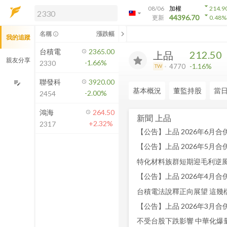
arrow_drop_down
08/06
加權
214.9
arrow_drop_down
arrow_drop_down
解鎖即時行情及進階功能
44396.70
更新
0.48
%
「綁定合作券商帳戶」或「訂閱任一
chevron_left
名稱
漲跌幅
info_outline
我的追蹤
方案」，即可解鎖以下功能：
即時行情
台積電
2365.00
212.50
上品
即時市況與排行
親友分享
-1.66%
2330
-1.16%
4770
TW
到價通知
成交金額熱力圖
聯發科
3920.00
edit_note
基本概況
董監持股
當
-2.00%
2454
前往方案訂閱
如何綁定合作券商
鴻海
264.50
新聞
上品
+2.32%
2317
【公告】上品 2026年6月合併營
【公告】上品 2026年5月合併營
特化材料族群短期迎毛利逆風
【公告】上品 2026年4月合併營
台積電法說釋正向展望 這幾
【公告】上品 2026年3月合併營
不受台股下跌影響 中華化爆