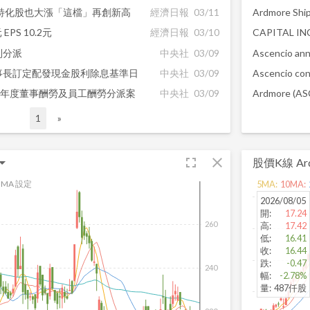
特化股也大漲「這檔」再創新高
經濟日報
03/11
Ardmore Ship
PS 10.2元
經濟日報
03/10
利分派
中央社
03/09
事長訂定配發現金股利除息基準日
中央社
03/09
4年度董事酬勞及員工酬勞分派案
中央社
03/09
Ardmore (ASC
1
»
fullscreen
close
股價K線
Ar
MA 設定
5
MA:
10
MA:
2026/08/05
開
:
17.24
260
高
:
17.42
低
:
16.41
收
:
16.44
跌
:
-0.47
240
幅
:
-2.78%
量
:
487仟股