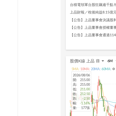
台積電領軍台股狂飆逾千點 
上品財報／稅後純益8.15億元 E
【公告】上品董事會決議股
【公告】上品董事會授權董
【公告】上品董事會通過11
股價K線
上品
5
MA:
10
MA:
20
MA:
60
MA:
settings
2026/08/06
開
:
215.00
高
:
215.00
低
:
211.00
收
:
212.50
跌
:
-2.50
幅
:
-1.16%
量
:
177張