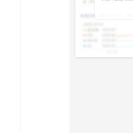
-2SD
:
1303.48
期均衡區間的位
2025/08
20
已偏離長期平均
收盤距離上限:
10.17
%
收
區間，則可能出
分析，更是幫助
2025/10/14
具，讓投資判斷
還原價
:
1425.00
UB
:
1293.46
MA20
:
1170.19
LB
:
1031.91
2025/08