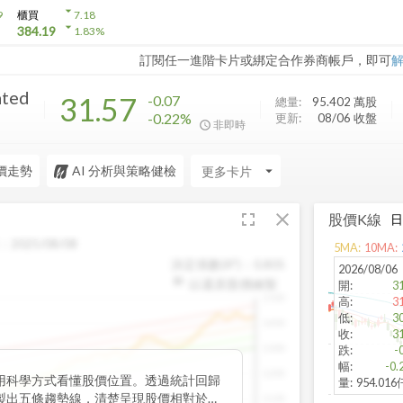
arrow_drop_down
9
櫃買
7.18
arrow_drop_down
384.19
1.83
%
訂閱任一進階卡片或綁定合作券商帳戶，即可
ated
31.57
-0.07
總量:
95.402 萬
股
-0.22%
更新:
08/06 收盤
非即時
價走勢
AI 分析與策略健檢
arrow_drop_down
fullscreen
close
股價K線
：
2025/08/08
5
MA:
10
MA:
決定係數(R²)：
0.805
2026/08/06
以還原股價繪製
開
:
3
1500
高
:
3
低
:
3
1400
收
:
3
1300
跌
:
-
幅
:
-0.
1200
用科學方式看懂股價位置。透過統計回歸
量
:
954.01
製出五條趨勢線，清楚呈現股價相對於長
1100