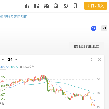
ASGN 樂活五
leaderboard
public
phone_iphone
註冊 / 登入
線譜
ASGN 樂活五線譜
解鎖即時及進階功能
VS
更強大的進階價量圖表
自訂我的版面
view_quilt
完整內容，僅限註冊會員使用
fullscreen
close
註冊/登入解鎖
20
MA:
60
MA:
MA 設定
settings
1.25
50
1.94
0.80
1.57
40
0.07
22%
6仟股
30