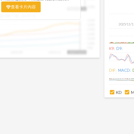
置。當股價落在上方紅色區間，代表股價
查看卡片內容
1000
25/09
2025/09
2025/10
2025/10/14
、短線可能過熱；反之，若接近下方綠色
盤距離下限:
38.09
%
現被低估的買進機會。五線譜不只是技術
1500
你掌握「合理價帶」與「長期趨勢」的工
2025/11/1
1400
更有依據、更有信心。
1300
1200
1100
1000
900
K9:
D9:
2025/09
2025/10
2025/10/14
DIF:
MACD:
KD