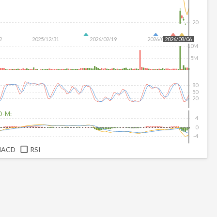
20
2
2025/12/31
2026/02/19
2026/04/08
2026/08/06
10M
5M
80
50
20
D-M:
4
0
-4
MACD
RSI