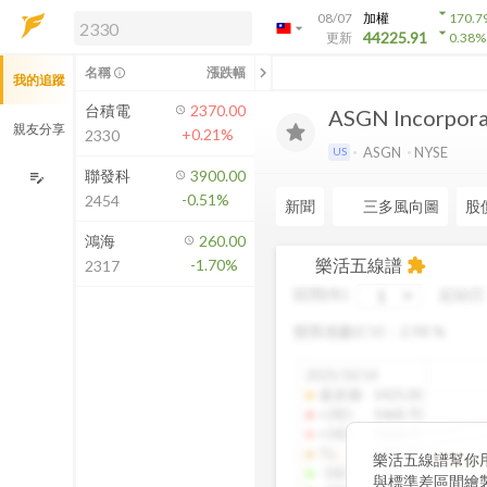
arrow_drop_down
08/07
加權
170.7
arrow_drop_down
arrow_drop_down
解鎖即時行情及進階功能
44225.91
更新
0.38
%
「綁定合作券商帳戶」或「訂閱任一
chevron_left
名稱
漲跌幅
info_outline
我的追蹤
方案」，即可解鎖以下功能：
即時行情
台積電
2370.00
ASGN Incorpor
即時市況與排行
親友分享
+0.21%
2330
到價通知
ASGN
NYSE
US
成交金額熱力圖
聯發科
3900.00
edit_note
-0.51%
2454
前往方案訂閱
新聞
三多風向圖
股
如何綁定合作券商
鴻海
260.00
樂活五線譜
-1.70%
extension
2317
區間(年)
起始日
變異係數(CV)：
2.98
%
2025/10/14
還原價
:
1425.00
+2SD
:
1468.70
+1SD
:
1428.01
TL
:
1386.85
樂活五線譜幫你
-1SD
:
1345.34
與標準差區間繪