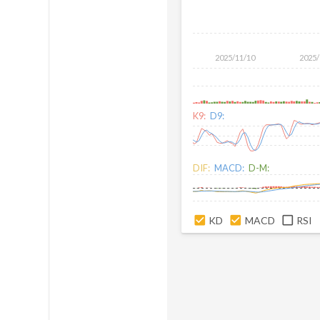
2025/11/10
2025/
K9:
D9:
DIF:
MACD:
D-M:
KD
MACD
RSI