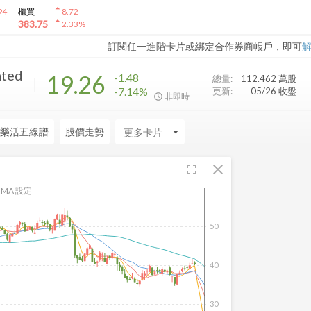
arrow_drop_up
94
櫃買
8.72
arrow_drop_up
383.75
2.33
%
訂閱任一進階卡片或綁定合作券商帳戶，即可
ated
19.26
-1.48
總量:
112.462 萬
股
-7.14%
更新:
05/26 收盤
非即時
樂活五線譜
股價走勢
arrow_drop_down
fullscreen
close
MA 設定
50
40
30