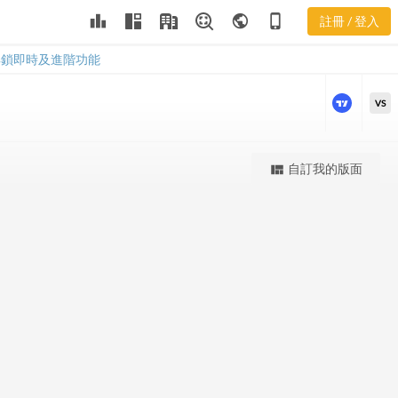
ASGN 股價K
leaderboard
public
phone_iphone
註冊 / 登入
線
ASGN 股價K線
解鎖即時及進階功能
VS
更強大的進階價量圖表
自訂我的版面
view_quilt
完整內容，僅限註冊會員使用
註冊/登入解鎖