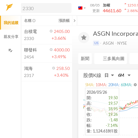
arrow_drop_up
08/05
加權
1250.
arrow_drop_down
arrow_drop_up
解鎖即時行情及進階功能
44611.60
更新
2.88
%
「綁定合作券商帳戶」或「訂閱任一
chevron_left
名稱
漲跌幅
info_outline
我的追蹤
方案」，即可解鎖以下功能：
即時行情
台積電
2405.00
ASGN Incorpor
即時市況與排行
親友分享
+3.66%
2330
到價通知
ASGN
NYSE
US
成交金額熱力圖
聯發科
4000.00
edit_note
+3.49%
2454
前往方案訂閱
新聞
三多風向圖
如何綁定合作券商
鴻海
258.50
股價K線
+3.40%
2317
5
MA:
10
MA:
20
MA:
60
MA:
settings
2026/05/26
開
:
19.50
高
:
19.57
低
:
18.95
收
:
19.26
跌
:
-1.48
幅
:
-7.14%
量
:
1,124.618仟股