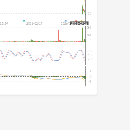
20
12/29
2026/02/17
2026/04/06
2026/05/26
10M
5M
80
50
20
4
0
-4