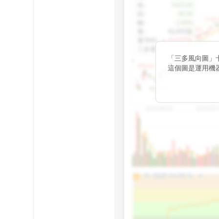
收
:
1425.00
跌
:
-30.00
1155.
幅
:
-2.06%
1100.60
量
:
42,092張
量5MA
:
▲ 43,010張
1060.76
三多量
:
-
「三多風向圖」
899.40
這個圖是運用機
傳統 6 條均線
趨勢。
812.75
2025/04/23
2025/07/
arrow_drop_up
100%
PL 指標:
94.88
%
75%
50%
25%