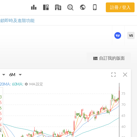
ASH 三多風向
leaderboard
public
phone_iphone
註冊 / 登入
圖
ASH 三多風向圖
解鎖即時及進階功能
VS
更強大的進階價量圖表
自訂我的版面
view_quilt
完整內容，僅限註冊會員使用
fullscreen
close
註冊/登入解鎖
20
MA:
60
MA:
MA 設定
settings
75
3
5
70
6
5
65
9
%
60
股