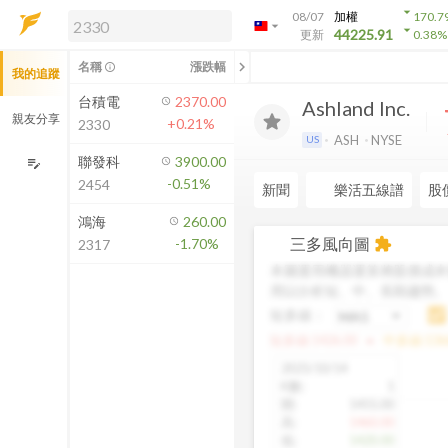
arrow_drop_down
08/07
加權
170.7
arrow_drop_down
arrow_drop_down
解鎖即時行情及進階功能
44225.91
更新
0.38
%
「綁定合作券商帳戶」或「訂閱任一
chevron_left
名稱
漲跌幅
info_outline
我的追蹤
方案」，即可解鎖以下功能：
即時行情
台積電
2370.00
Ashland Inc.
即時市況與排行
親友分享
+0.21%
2330
到價通知
ASH
NYSE
US
成交金額熱力圖
聯發科
3900.00
edit_note
-0.51%
2454
前往方案訂閱
新聞
樂活五線譜
股
如何綁定合作券商
鴻海
260.00
三多風向圖
-1.70%
extension
2317
本圖運用機器運算將股價成本
用以分析短、中、長期趨勢
短多線：
arrow_drop_up
短多線:
1426.00
中多線:
136
2025/10/14
K數
:
1
開
:
1455.00
高
:
1460.00
低
:
1420.00