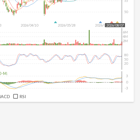
55
50
3
2026/04/10
2026/05/28
2026/07/16
2026/08/07
6M
4M
2M
80
50
20
D-M:
3
0
-3
MACD
RSI