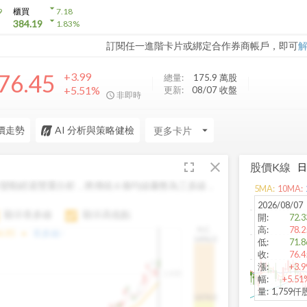
arrow_drop_down
9
櫃買
7.18
arrow_drop_down
384.19
1.83
%
訂閱任一進階卡片或綁定合作券商帳戶，即可
76.45
+3.99
總量:
175.9 萬
股
+5.51%
更新:
08/07 收盤
非即時
價走勢
AI 分析與策略健檢
arrow_drop_down
fullscreen
close
股價K線
變動經過雙重分析，將傳統 6 條均線彙整為三多線，
5
MA:
10
MA:
。
2026/08/07
顯示長多線
顯示高低點
開
:
72.3
高
:
78.2
H.C.
arrow_drop_up
6.85
長多線:
-
1496.0
低
:
71.8
收
:
76.4
漲
:
+3.9
1,400
幅
:
+5.51
量
:
1,759仟
1474.0