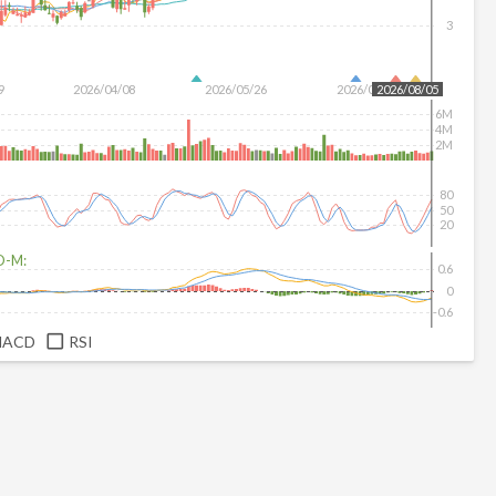
3
9
2026/04/08
2026/05/26
2026/07/14
2026/08/05
6M
4M
2M
80
50
20
D-M:
0.6
0
-0.6
MACD
RSI