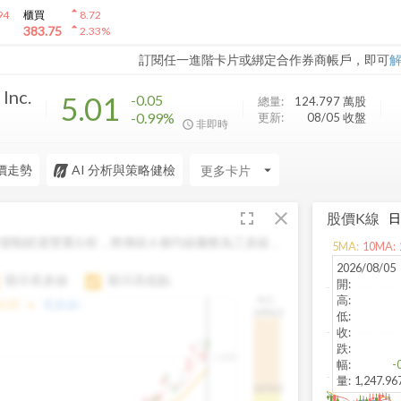
arrow_drop_up
94
櫃買
8.72
arrow_drop_up
383.75
2.33
%
訂閱任一進階卡片或綁定合作券商帳戶，即可
Inc.
5.01
-0.05
總量:
124.797 萬
股
-0.99%
更新:
08/05 收盤
非即時
價走勢
AI 分析與策略健檢
arrow_drop_down
fullscreen
close
股價K線
變動經過雙重分析，將傳統 6 條均線彙整為三多線，
5
MA:
10
MA:
。
2026/08/05
顯示長多線
顯示高低點
開
:
高
:
H.C.
arrow_drop_up
6.85
長多線:
-
1496.0
低
:
收
:
跌
:
1,400
幅
:
-
量
:
1,247.9
1474.0