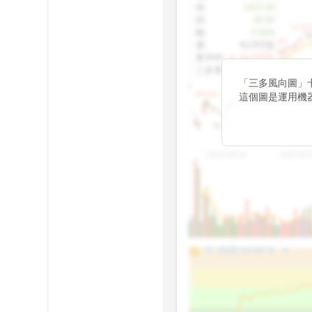
收
:
1425.00
跌
:
-30.00
1155.
幅
:
-2.06%
1100.60
量
:
42,092張
量5MA
:
▲ 43,010張
1060.76
三多量
:
-
「三多風向圖」
899.40
這個圖是運用機
傳統 6 條均線
趨勢。
812.75
2025/04/23
2025/07/
arrow_drop_up
100%
PL 指標:
94.88
%
75%
50%
25%