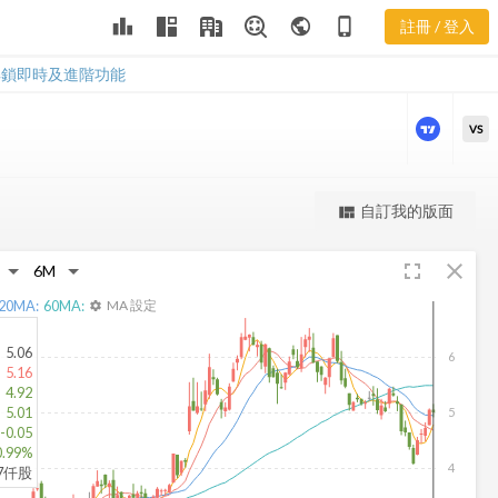
ASPN 三多風
leaderboard
public
phone_iphone
註冊 / 登入
向圖
ASPN 三多風向圖
解鎖即時及進階功能
VS
更強大的進階價量圖表
自訂我的版面
view_quilt
完整內容，僅限註冊會員使用
fullscreen
close
註冊/登入解鎖
20
MA:
60
MA:
MA 設定
settings
5.06
6
5.16
4.92
5.01
5
-0.05
0.99%
4
67仟股