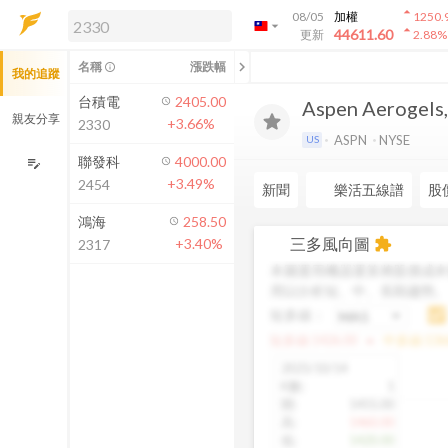
arrow_drop_up
08/05
加權
1250.
arrow_drop_down
arrow_drop_up
解鎖即時行情及進階功能
44611.60
更新
2.88
%
「綁定合作券商帳戶」或「訂閱任一
chevron_left
名稱
漲跌幅
info_outline
我的追蹤
方案」，即可解鎖以下功能：
即時行情
台積電
2405.00
Aspen Aerogels, 
即時市況與排行
親友分享
+3.66%
2330
到價通知
ASPN
NYSE
US
成交金額熱力圖
聯發科
4000.00
edit_note
+3.49%
2454
前往方案訂閱
新聞
樂活五線譜
股
如何綁定合作券商
鴻海
258.50
三多風向圖
+3.40%
extension
2317
本圖運用機器運算將股價成本
用以分析短、中、長期趨勢
短多線：
arrow_drop_up
短多線:
1426.00
中多線:
136
2025/10/14
K數
:
1
開
:
1455.00
高
:
1460.00
低
:
1420.00