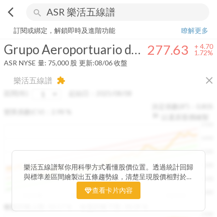
arrow_back_ios
search
Grupo Aeroportuario del Sureste, S. A. B. de C. V.
277.63
+
1.72%
量:
訂閱或綁定，解鎖即時及進階功能
瞭解更多
Grupo Aeroportuario del Sureste, S. A. B. de C. V.
277.63
+
4.70
1.72%
ASR
NYSE
量:
75,000
股
更新:
08/06 收盤
close
樂活五線譜
extension
區間(年)
起始日：
2025/08/08
決定係數(R²)：
0.805
變異係數(CV)：
2.98
%
以還原股價繪製
1500
1400
1300
1200
樂活五線譜幫你用科學方式看懂股價位置。透過統計回歸
與標準差區間繪製出五條趨勢線，清楚呈現股價相對於長
1100
期均衡區間的位置。當股價落在上方紅色區間，代表股價
查看卡片內容
1000
已偏離長期平均、短線可能過熱；反之，若接近下方綠色
2025/08
2025/09
2025/09
2025/10
區間，則可能出現被低估的買進機會。五線譜不只是技術
收盤距離上限:
10.17
%
收盤距離下限:
38.09
%
1500
分析，更是幫助你掌握「合理價帶」與「長期趨勢」的工