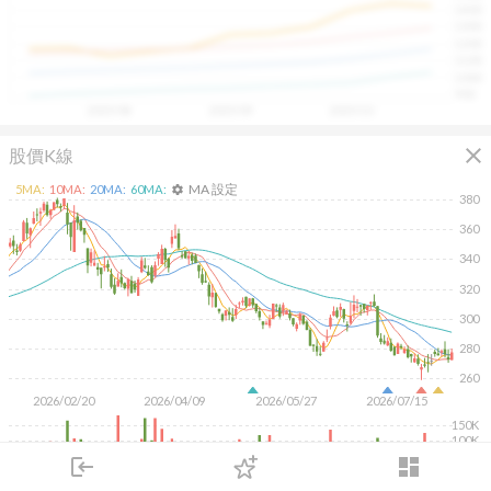
1400
具，讓投資判斷更有依據、更有信心。
1300
1200
1100
1000
900
2025/08
2025/09
2025/10
close
股價K線
MA 設定
5
MA:
10
MA:
20
MA:
60
MA:
settings
380
360
340
320
300
280
260
2026/02/20
2026/04/09
2026/05/27
2026/07/15
150K
100K
50K
login
dashboard
市場
追蹤
下單
交易
登入
KD
MACD
RSI
手勢操作