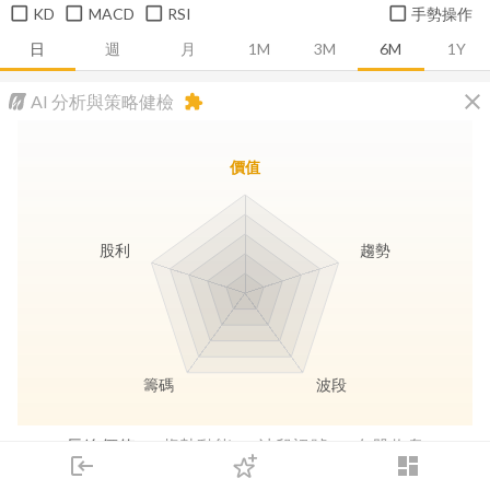
KD
MACD
RSI
手勢操作
日
週
月
1M
3M
6M
1Y
close
AI 分析與策略健檢
extension
價值
股利
趨勢
籌碼
波段
長線價值
趨勢動能
波段訊號
存股收息
login
dashboard
市場
追蹤
下單
交易
登入