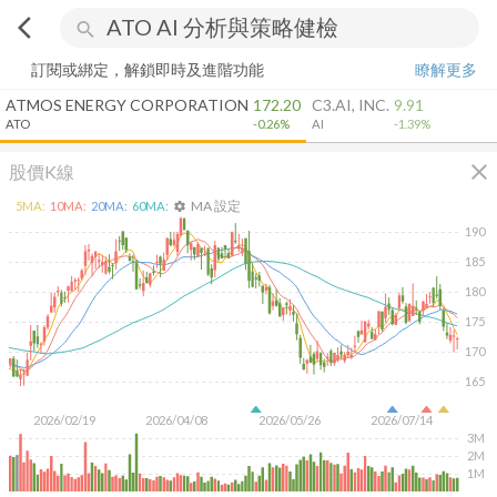
arrow_back_ios
search
訂閱或綁定，解鎖即時及進階功能
瞭解更多
ATMOS ENERGY CORPORATION
172.20
C3.AI, INC.
9.91
ATO
-0.26%
AI
-1.39%
close
股價K線
MA 設定
5
MA:
10
MA:
20
MA:
60
MA:
settings
190
185
180
175
170
165
2026/02/19
2026/04/08
2026/05/26
2026/07/14
3M
2M
1M