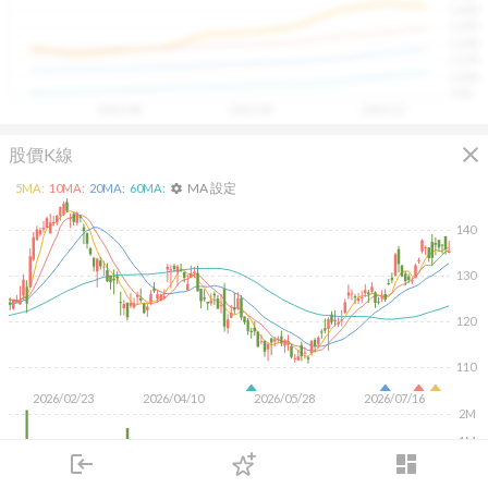
1400
具，讓投資判斷更有依據、更有信心。
1300
1200
1100
1000
900
2025/08
2025/09
2025/10
close
股價K線
MA 設定
5
MA:
10
MA:
20
MA:
60
MA:
settings
140
130
120
110
2026/02/23
2026/04/10
2026/05/28
2026/07/16
2M
1M
login
dashboard
市場
追蹤
下單
交易
登入
KD
MACD
RSI
手勢操作