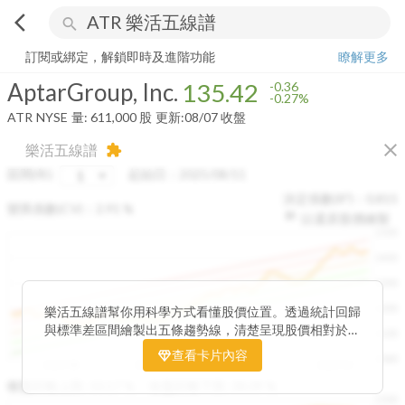
arrow_back_ios
search
AptarGroup, Inc.
135.42
-0.27%
量:
611,000
股
訂閱或綁定，解鎖即時及進階功能
瞭解更多
AptarGroup, Inc.
135.42
-0.36
-0.27%
ATR
NYSE
量:
611,000
股
更新:
08/07 收盤
close
樂活五線譜
extension
區間(年)
起始日：
2025/08/11
決定係數(R²)：
0.815
變異係數(CV)：
2.91
%
以還原股價繪製
1500
1400
1300
1200
樂活五線譜幫你用科學方式看懂股價位置。透過統計回歸
與標準差區間繪製出五條趨勢線，清楚呈現股價相對於長
1100
期均衡區間的位置。當股價落在上方紅色區間，代表股價
查看卡片內容
1000
已偏離長期平均、短線可能過熱；反之，若接近下方綠色
2025/08
2025/09
2025/09
2025/10
區間，則可能出現被低估的買進機會。五線譜不只是技術
收盤距離上限:
10.17
%
收盤距離下限:
38.09
%
1500
分析，更是幫助你掌握「合理價帶」與「長期趨勢」的工