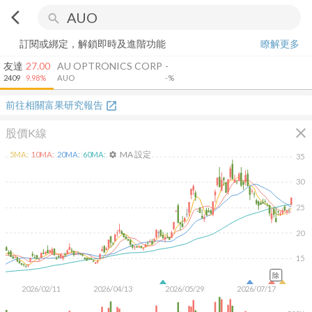
arrow_back_ios
search
訂閱或綁定，解鎖即時及進階功能
瞭解更多
友達
27.00
AU OPTRONICS CORP
-
2409
9.98%
AUO
-%
前往相關富果研究報告
open_in_new
close
股價K線
MA 設定
5
MA:
10
MA:
20
MA:
60
MA:
settings
35
30
25
20
15
除
2026/02/11
2026/04/13
2026/05/29
2026/07/17