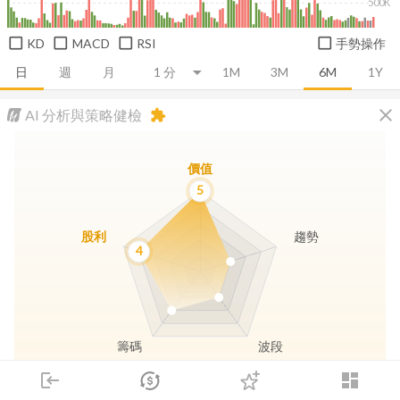
500K
KD
MACD
RSI
手勢操作
日
週
月
1M
3M
6M
1Y
close
AI 分析與策略健檢
extension
價值
5
股利
趨勢
4
籌碼
波段
login
dashboard
市場
追蹤
下單
交易
登入
長線價值
趨勢動能
波段訊號
存股收息