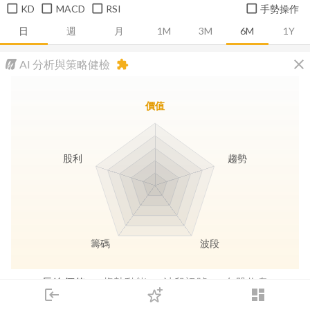
KD
MACD
RSI
手勢操作
日
週
月
1M
3M
6M
1Y
close
AI 分析與策略健檢
extension
價值
股利
趨勢
籌碼
波段
長線價值
趨勢動能
波段訊號
存股收息
login
dashboard
市場
追蹤
下單
交易
登入