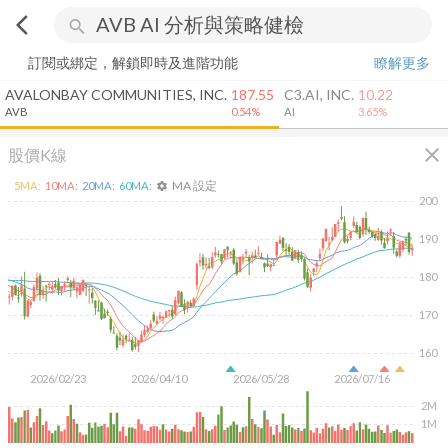
arrow_back_ios
search
訂閱或綁定，解鎖即時及進階功能
瞭解更多
AVALONBAY COMMUNITIES, INC.
187.55
C3.AI, INC.
10.22
AVB
0.54%
AI
3.65%
close
股價K線
MA 設定
5
MA:
10
MA:
20
MA:
60
MA:
settings
200
190
180
170
160
2026/02/23
2026/04/10
2026/05/28
2026/07/16
2M
1M