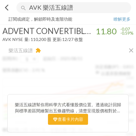
arrow_back_ios
search
ADVENT CONVERTIBLE AND INCOME FUND
11.80
-0.59%
量:
110,
訂閱或綁定，解鎖即時及進階功能
瞭解更多
ADVENT CONVERTIBLE AND INCOME FUND
11.80
-0.07
-0.59%
AVK
NYSE
量:
110,200
股
更新:
12/27 收盤
close
樂活五線譜
extension
區間(年)
起始日：
2025/08/11
決定係數(R²)：
0.815
變異係數(CV)：
2.91
%
以還原股價繪製
1500
1400
1300
1200
樂活五線譜幫你用科學方式看懂股價位置。透過統計回歸
與標準差區間繪製出五條趨勢線，清楚呈現股價相對於長
1100
期均衡區間的位置。當股價落在上方紅色區間，代表股價
查看卡片內容
1000
已偏離長期平均、短線可能過熱；反之，若接近下方綠色
2025/08
2025/09
2025/09
2025/10
區間，則可能出現被低估的買進機會。五線譜不只是技術
收盤距離上限:
10.17
%
收盤距離下限:
38.09
%
1500
分析，更是幫助你掌握「合理價帶」與「長期趨勢」的工