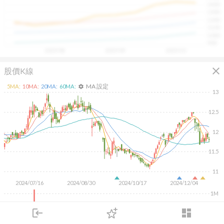
1400
具，讓投資判斷更有依據、更有信心。
1300
1200
1100
1000
900
2025/08
2025/09
2025/10
close
股價K線
MA 設定
5
MA:
10
MA:
20
MA:
60
MA:
settings
13
12.5
12
11.5
11
2024/07/16
2024/08/30
2024/10/17
2024/12/04
1M
500K
login
dashboard
市場
追蹤
下單
交易
登入
KD
MACD
RSI
手勢操作