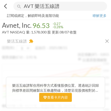
arrow_back_ios
search
Avnet, Inc.
96.53
-0.28%
量:
1,578,000
股
訂閱或綁定，解鎖即時及進階功能
瞭解更多
Avnet, Inc.
96.53
-0.27
-0.28%
AVT
NASDAQ
量:
1,578,000
股
更新:
08/07 收盤
close
樂活五線譜
extension
區間(年)
起始日：
2025/08/11
決定係數(R²)：
0.815
變異係數(CV)：
2.91
%
以還原股價繪製
1500
1400
1300
1200
樂活五線譜幫你用科學方式看懂股價位置。透過統計回歸
與標準差區間繪製出五條趨勢線，清楚呈現股價相對於長
1100
期均衡區間的位置。當股價落在上方紅色區間，代表股價
查看卡片內容
1000
已偏離長期平均、短線可能過熱；反之，若接近下方綠色
2025/08
2025/09
2025/09
2025/10
區間，則可能出現被低估的買進機會。五線譜不只是技術
收盤距離上限:
10.17
%
收盤距離下限:
38.09
%
1500
分析，更是幫助你掌握「合理價帶」與「長期趨勢」的工