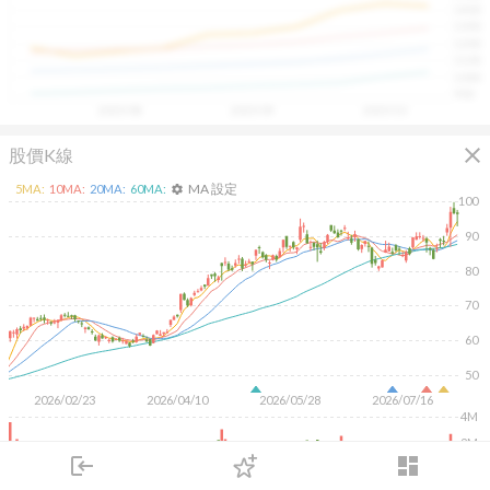
1400
具，讓投資判斷更有依據、更有信心。
1300
1200
1100
1000
900
2025/08
2025/09
2025/10
close
股價K線
MA 設定
5
MA:
10
MA:
20
MA:
60
MA:
settings
100
90
80
70
60
50
2026/02/23
2026/04/10
2026/05/28
2026/07/16
4M
2M
login
dashboard
市場
追蹤
下單
交易
登入
KD
MACD
RSI
手勢操作