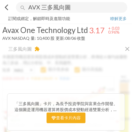
arrow_back_ios
search
Avax One Technology Ltd
3.17
+
0.96%
量:
10,400
股
訂閱或綁定，解鎖即時及進階功能
瞭解更多
Avax One Technology Ltd
3.17
+
0.03
0.96%
AVX
NASDAQ
量:
10,400
股
更新:
08/06 收盤
close
三多風向圖
extension
本圖運用機器運算將股價成本變動經過雙重分析，將傳統 6 條均線彙整
為三多線，用以分析短、中、長期趨勢。
顯示長多線
顯示高低點
短多
H.C.
arrow_drop_up
arrow_drop_up
短多線:
1426.00
中多線:
1366.85
長多線:
-
1496.0
1,400
1474.0
1195.22
1185.26
1,200
1155.38
1100.60
「三多風向圖」卡片，為長予投資學院與富果合作開發。
1140.44
1130.48
1120.52
1060.76
1,000
這個圖是運用機器運算將股價成本變動經過雙重分析，把
899.40
傳統 6 條均線彙整為三多線，用以分析短、中、長期股價
查看卡片內容
800
1426.0
812.75
趨勢。
2025/04/23
2025/07/16
2025/08/20
2025/09/24
100K