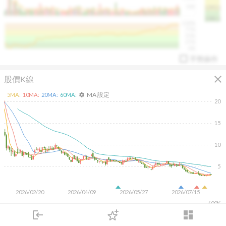
50K
1393.1
1381.1
%
100%
%
75%
%
50%
%
25%
%
0%
手勢操作
close
股價K線
MA 設定
5
MA:
10
MA:
20
MA:
60
MA:
settings
20
15
arrow_drop_up
PL 指標:
94.88
%
10
5
2026/02/20
2026/04/09
2026/05/27
2026/07/15
600K
400K
login
dashboard
200K
市場
追蹤
下單
交易
登入