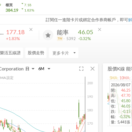
arrow_drop_down
9
櫃買
7.18
arrow_drop_down
384.19
1.83
%
訂閱任一進階卡片或綁定合作券商帳戶，即可
close
close
177.18
46.05
..
能率
+1.83%
-0.32%
5392
TW
樂活五線譜
股價走勢
arrow_drop_down
fullscreen
close
Corporation
股價K線
能
MA 設定
5
MA:
10
MA:
200
2026/08/07
開
:
46.25
高
:
47.70
190
低
:
45.80
收
:
46.05
180
跌
:
-0.15
幅
:
-0.32%
量
:
5,441張
170