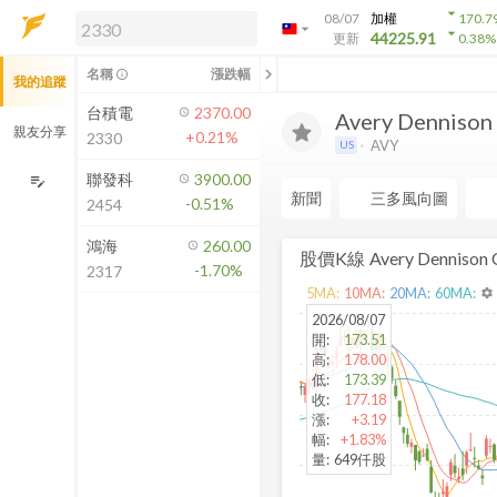
arrow_drop_down
08/07
加權
170.7
arrow_drop_down
arrow_drop_down
解鎖即時行情及進階功能
44225.91
更新
0.38
%
「綁定合作券商帳戶」或「訂閱任一
chevron_left
名稱
漲跌幅
info_outline
我的追蹤
方案」，即可解鎖以下功能：
即時行情
台積電
2370.00
Avery Dennison .
即時市況與排行
親友分享
+0.21%
2330
AVY
US
到價通知
成交金額熱力圖
聯發科
3900.00
edit_note
新聞
三多風向圖
-0.51%
2454
前往方案訂閱
如何綁定合作券商
鴻海
260.00
股價K線
Avery Dennison 
-1.70%
2317
5
MA:
10
MA:
20
MA:
60
MA:
settings
2026/08/07
開
:
173.51
高
:
178.00
低
:
173.39
收
:
177.18
漲
:
+3.19
幅
:
+1.83%
量
:
649仟股