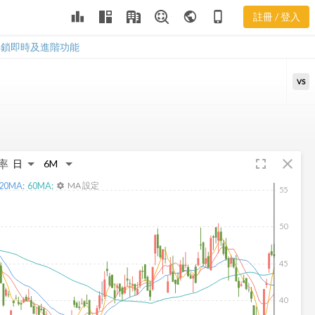
leaderboard
public
phone_iphone
註冊 / 登入
AVY 股價K線
AVY 股價K線
解鎖即時及進階功能
VS
fullscreen
close
率
20
MA:
60
MA:
MA 設定
settings
55
50
45
40