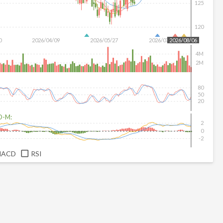
125
120
0
2026/04/09
2026/05/27
2026/07/15
2026/08/06
4M
2M
80
50
20
D-M:
2
0
-2
MACD
RSI