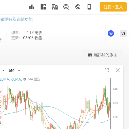
AWK 三多風
leaderboard
public
phone_iphone
註冊 / 登入
向圖
AWK 三多風向圖
解鎖即時及進階功能
總量:
113 萬
股
VS
更新:
08/06 收盤
時
更強大的進階價量圖表
自訂我的版面
view_quilt
完整內容，僅限註冊會員使用
fullscreen
close
註冊/登入解鎖
20
MA:
60
MA:
MA 設定
settings
140
9
2
2
135
2
6
130
%
股