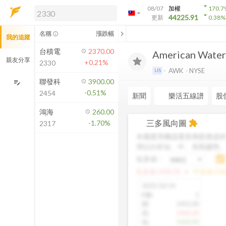
arrow_drop_down
08/07
加權
170.7
arrow_drop_down
arrow_drop_down
解鎖即時行情及進階功能
44225.91
更新
0.38
%
「綁定合作券商帳戶」或「訂閱任一
chevron_left
名稱
漲跌幅
info_outline
我的追蹤
方案」，即可解鎖以下功能：
即時行情
台積電
2370.00
American Water
即時市況與排行
親友分享
+0.21%
2330
到價通知
AWK
NYSE
US
成交金額熱力圖
聯發科
3900.00
edit_note
-0.51%
2454
前往方案訂閱
新聞
樂活五線譜
股
如何綁定合作券商
鴻海
260.00
三多風向圖
-1.70%
extension
2317
本圖運用機器運算將股價成本
用以分析短、中、長期趨勢
短多線：
arrow_drop_up
短多線:
1426.00
中多線:
136
2025/10/14
K數
:
1
開
:
1455.00
高
:
1460.00
低
:
1420.00