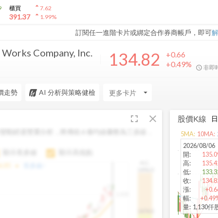
arrow_drop_up
9
櫃買
7.62
arrow_drop_up
391.37
1.99
%
訂閱任一進階卡片或綁定合作券商帳戶，即可
 Works Company, Inc.
134.82
+0.66
+0.49%
非即
價走勢
AI 分析與策略健檢
arrow_drop_down
fullscreen
close
股價K線
變動經過雙重分析，將傳統 6 條均線彙整為三多線，
5
MA:
10
MA:
。
2026/08/06
顯示長多線
顯示高低點
開
:
135.0
高
:
135.4
H.C.
arrow_drop_up
6.85
長多線:
-
1496.0
低
:
133.3
收
:
134.8
漲
:
+0.6
1,400
幅
:
+0.49
量
:
1,130仟
1474.0