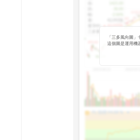
收
:
1425.00
跌
:
-30.00
1155.
幅
:
-2.06%
1100.60
量
:
42,092張
量5MA
:
▲ 43,010張
1060.76
三多量
:
-
「三多風向圖」
899.40
這個圖是運用機
傳統 6 條均線
趨勢。
812.75
2025/04/23
2025/07/
arrow_drop_up
100%
PL 指標:
94.88
%
75%
50%
25%