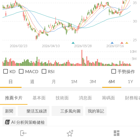
35
30
25
2026/02/23
2026/04/10
2026/05/28
2026/07/16
10M
5M
KD
MACD
RSI
手勢操作
日
週
月
1M
3M
6M
1Y
推薦卡片
基本面
技術面
消息面
籌碼面
財務報
新聞
樂活五線譜
三多風向圖
我的筆記
AI 分析與策略健檢
login
dashboard
市場
追蹤
下單
交易
登入