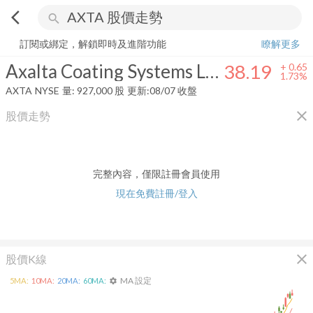
arrow_back_ios
search
Axalta Coating Systems Ltd.
38.19
+
1.73%
量:
927,000
股
訂閱或綁定，解鎖即時及進階功能
瞭解更多
Axalta Coating Systems Ltd.
38.19
+
0.65
1.73%
AXTA
NYSE
量:
927,000
股
更新:
08/07 收盤
close
股價走勢
完整內容，僅限註冊會員使用
現在免費註冊/登入
close
股價K線
MA 設定
5
MA:
10
MA:
20
MA:
60
MA:
settings