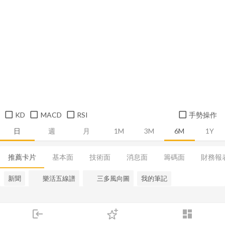
KD
MACD
RSI
手勢操作
日
週
月
1M
3M
6M
1Y
推薦卡片
基本面
技術面
消息面
籌碼面
財務報
新聞
樂活五線譜
三多風向圖
我的筆記
login
dashboard
市場
追蹤
下單
交易
登入