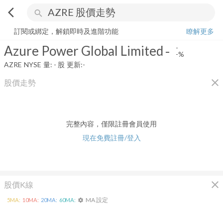
arrow_back_ios
search
Azure Power Global Limited
-
-%
量:
-
股
訂閱或綁定，解鎖即時及進階功能
瞭解更多
Azure Power Global Limited
-
-
-%
AZRE
NYSE
量:
-
股
更新:
-
close
股價走勢
完整內容，僅限註冊會員使用
現在免費註冊/登入
close
股價K線
MA 設定
5
MA:
10
MA:
20
MA:
60
MA:
settings