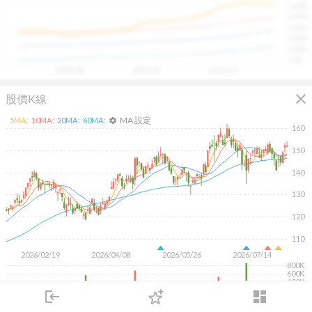
1400
具，讓投資判斷更有依據、更有信心。
1300
1200
1100
1000
900
2025/08
2025/09
2025/10
close
股價K線
MA 設定
5
MA:
10
MA:
20
MA:
60
MA:
settings
160
150
140
130
120
110
2026/02/19
2026/04/08
2026/05/26
2026/07/14
800K
600K
400K
200K
login
dashboard
市場
追蹤
下單
交易
登入
KD
MACD
RSI
手勢操作