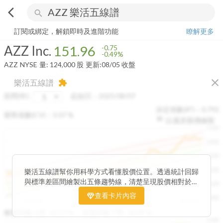
arrow_back_ios
search
AZZ Inc.
151.96
-0.49%
量:
124,000
股
訂閱或綁定，解鎖即時及進階功能
瞭解更多
AZZ Inc.
151.96
-0.75
-0.49%
AZZ
NYSE
量:
124,000
股
更新:
08/05 收盤
close
樂活五線譜
extension
區間(年)
起始日：
2025/08/07
決定係數(R²)：
0.792
變異係數(CV)：
3.07
%
以還原股價繪製
1500
1400
1300
1200
樂活五線譜幫你用科學方式看懂股價位置。透過統計回歸
與標準差區間繪製出五條趨勢線，清楚呈現股價相對於長
1100
期均衡區間的位置。當股價落在上方紅色區間，代表股價
查看卡片內容
1000
已偏離長期平均、短線可能過熱；反之，若接近下方綠色
2025/08
2025/09
2025/09
2025/10
區間，則可能出現被低估的買進機會。五線譜不只是技術
收盤距離上限:
10.17
%
收盤距離下限:
38.09
%
1500
分析，更是幫助你掌握「合理價帶」與「長期趨勢」的工