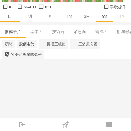
KD
MACD
RSI
手勢操作
日
週
月
1M
3M
6M
1Y
推薦卡片
基本面
技術面
消息面
籌碼面
財務報
新聞
股價走勢
樂活五線譜
三多風向圖
AI 分析與策略健檢
login
dashboard
市場
追蹤
下單
交易
登入