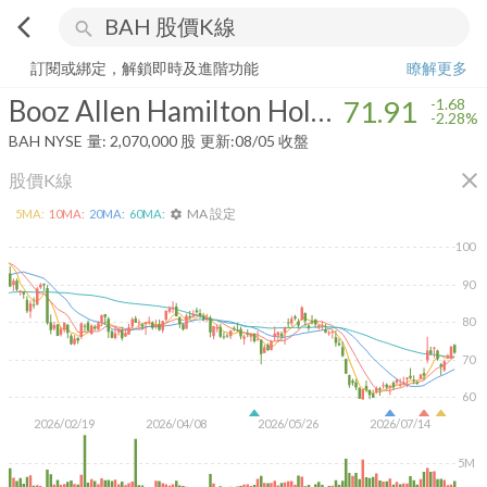
arrow_back_ios
search
Booz Allen Hamilton Holding Corporation
71.91
-2.28%
量:
2,070,000
訂閱或綁定，解鎖即時及進階功能
瞭解更多
Booz Allen Hamilton Holding Corporation
71.91
-1.68
-2.28%
BAH
NYSE
量:
2,070,000
股
更新:
08/05 收盤
close
股價K線
MA 設定
5
MA:
10
MA:
20
MA:
60
MA:
settings
100
90
80
70
60
2026/02/19
2026/04/08
2026/05/26
2026/07/14
5M