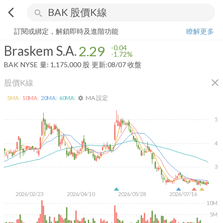
arrow_back_ios
search
Braskem S.A.
2.29
-1.72%
量:
1,175,000
股
訂閱或綁定，解鎖即時及進階功能
瞭解更多
Braskem S.A.
2.29
-0.04
-1.72%
BAK
NYSE
量:
1,175,000
股
更新:
08/07 收盤
close
股價K線
MA 設定
5
MA:
10
MA:
20
MA:
60
MA:
settings
5
4
3
2026/02/23
2026/04/10
2026/05/28
2026/07/16
10M
5M