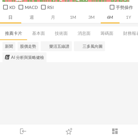
KD
MACD
RSI
手勢操作
日
週
月
1M
3M
6M
1Y
推薦卡片
基本面
技術面
消息面
籌碼面
財務報
新聞
股價走勢
樂活五線譜
三多風向圖
AI 分析與策略健檢
login
dashboard
市場
追蹤
下單
交易
登入