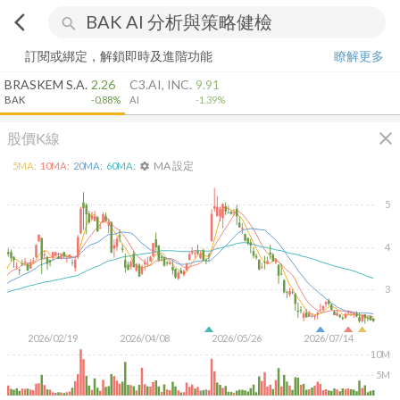
arrow_back_ios
search
訂閱或綁定，解鎖即時及進階功能
瞭解更多
BRASKEM S.A.
2.26
C3.AI, INC.
9.91
BAK
-0.88%
AI
-1.39%
close
股價K線
MA 設定
5
MA:
10
MA:
20
MA:
60
MA:
settings
5
4
3
2026/02/19
2026/04/08
2026/05/26
2026/07/14
10M
5M