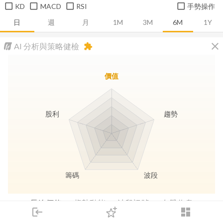
KD
MACD
RSI
手勢操作
日
週
月
1M
3M
6M
1Y
close
AI 分析與策略健檢
extension
價值
股利
趨勢
籌碼
波段
長線價值
趨勢動能
波段訊號
存股收息
login
dashboard
市場
追蹤
下單
交易
登入