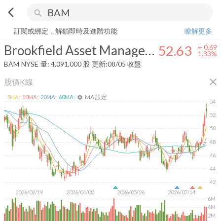
arrow_back_ios
search
Brookfield Asset Management Ltd.
52.63
+
1.33%
量:
4,091,000
股
訂閱或綁定，解鎖即時及進階功能
瞭解更多
Brookfield Asset Management Ltd.
52.63
+
0.69
1.33%
BAM
NYSE
量:
4,091,000
股
更新:
08/05 收盤
close
股價K線
MA 設定
5
MA:
10
MA:
20
MA:
60
MA:
settings
54
52
50
48
46
44
42
2026/02/19
2026/04/08
2026/05/26
2026/07/14
6M
4M
2M