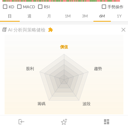
KD
MACD
RSI
手勢操作
日
週
月
1M
3M
6M
1Y
close
AI 分析與策略健檢
extension
價值
股利
趨勢
籌碼
波段
長線價值
趨勢動能
波段訊號
存股收息
login
dashboard
市場
追蹤
下單
交易
登入