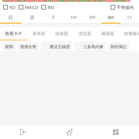
KD
MACD
RSI
手勢操作
日
週
月
1M
3M
6M
1Y
推薦卡片
基本面
技術面
消息面
籌碼面
財務報
新聞
股價走勢
樂活五線譜
三多風向圖
我的筆記
login
dashboard
市場
追蹤
下單
交易
登入