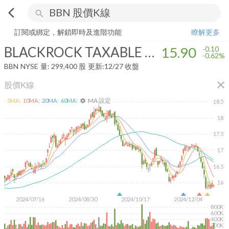
arrow_back_ios
search
BLACKROCK TAXABLE MUNICIPAL BOND TRUST
15.90
-0.62%
量:
訂閱或綁定，解鎖即時及進階功能
瞭解更多
BLACKROCK TAXABLE MUNICIPAL BOND TRUST
15.90
-0.10
-0.62%
BBN
NYSE
量:
299,400
股
更新:
12/27 收盤
close
股價K線
MA 設定
5
MA:
10
MA:
20
MA:
60
MA:
settings
18.5
18
17.5
17
16.5
16
2024/07/16
2024/08/30
2024/10/17
2024/12/04
800K
600K
400K
200K