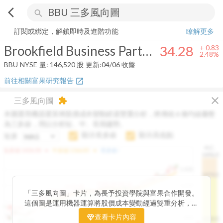
arrow_back_ios
search
Brookfield Business Partners L.P.
34.28
+
2.48%
量:
146,520
股
訂閱或綁定，解鎖即時及進階功能
瞭解更多
Brookfield Business Partners L.P.
34.28
+
0.83
2.48%
BBU
NYSE
量:
146,520
股
更新:
04/06 收盤
前往相關富果研究報告
open_in_new
close
三多風向圖
extension
本圖運用機器運算將股價成本變動經過雙重分析，將傳統 6 條均線彙整
為三多線，用以分析短、中、長期趨勢。
顯示長多線
顯示高低點
短多
H.C.
arrow_drop_up
arrow_drop_up
短多線:
1426.00
中多線:
1366.85
長多線:
-
1496.0
1,400
1474.0
1195.22
1185.26
1,200
1155.38
1100.60
「三多風向圖」卡片，為長予投資學院與富果合作開發。
1140.44
1130.48
1120.52
1060.76
1,000
這個圖是運用機器運算將股價成本變動經過雙重分析，把
899.40
傳統 6 條均線彙整為三多線，用以分析短、中、長期股價
查看卡片內容
800
1426.0
812.75
趨勢。