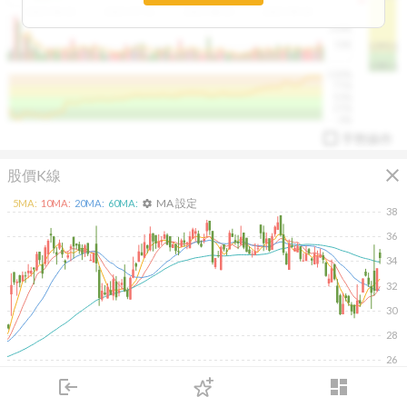
2025/04/23
2025/07/16
2025/08/20
2025/09/24
100K
50K
1393.1
1381.1
%
100%
%
75%
%
50%
%
25%
%
0%
手勢操作
close
股價K線
MA 設定
5
MA:
10
MA:
20
MA:
60
MA:
settings
38
36
34
32
arrow_drop_up
PL 指標:
94.88
%
30
28
26
2025/10/16
2025/12/03
2026/01/22
2026/03/11
login
dashboard
300K
市場
追蹤
下單
交易
登入