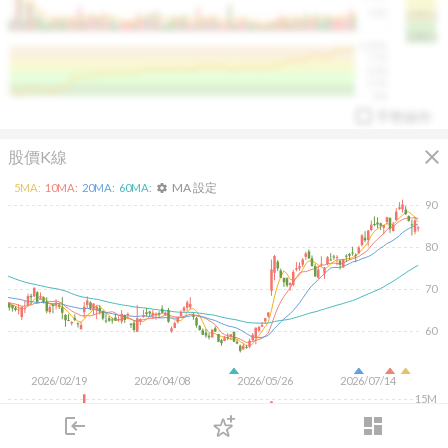
50K
1393.1
1381.1
%
100%
%
75%
%
50%
%
25%
%
0%
手勢操作
close
股價K線
MA 設定
5
MA:
10
MA:
20
MA:
60
MA:
settings
90
80
arrow_drop_up
PL 指標:
94.88
%
70
60
2026/02/19
2026/04/08
2026/05/26
2026/07/14
15M
10M
login
dashboard
5M
市場
追蹤
下單
交易
登入