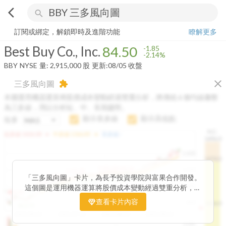
arrow_back_ios
search
Best Buy Co., Inc.
84.50
-2.14%
量:
2,915,000
股
訂閱或綁定，解鎖即時及進階功能
瞭解更多
Best Buy Co., Inc.
84.50
-1.85
-2.14%
BBY
NYSE
量:
2,915,000
股
更新:
08/05 收盤
close
三多風向圖
extension
本圖運用機器運算將股價成本變動經過雙重分析，將傳統 6 條均線彙整
為三多線，用以分析短、中、長期趨勢。
顯示長多線
顯示高低點
短多
H.C.
arrow_drop_up
arrow_drop_up
短多線:
1426.00
中多線:
1366.85
長多線:
-
1496.0
1,400
1474.0
1195.22
1185.26
1,200
1155.38
1100.60
「三多風向圖」卡片，為長予投資學院與富果合作開發。
1140.44
1130.48
1120.52
1060.76
1,000
這個圖是運用機器運算將股價成本變動經過雙重分析，把
899.40
傳統 6 條均線彙整為三多線，用以分析短、中、長期股價
查看卡片內容
800
1426.0
812.75
趨勢。
2025/04/23
2025/07/16
2025/08/20
2025/09/24
100K