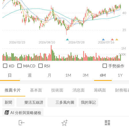
40
35
2026/02/23
2026/04/10
2026/05/28
2026/07/16
1M
500K
KD
MACD
RSI
手勢操作
日
週
月
1M
3M
6M
1Y
推薦卡片
基本面
技術面
消息面
籌碼面
財務報
新聞
樂活五線譜
三多風向圖
我的筆記
AI 分析與策略健檢
login
dashboard
市場
追蹤
下單
交易
登入