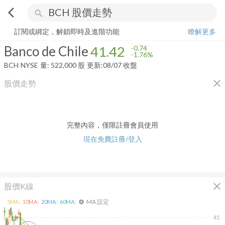
arrow_back_ios
search
Banco de Chile
41.42
-1.76%
量:
522,000
股
訂閱或綁定，解鎖即時及進階功能
瞭解更多
Banco de Chile
41.42
-0.74
-1.76%
BCH
NYSE
量:
522,000
股
更新:
08/07 收盤
close
股價走勢
完整內容，僅限註冊會員使用
現在免費註冊/登入
close
股價K線
MA 設定
5
MA:
10
MA:
20
MA:
60
MA:
settings
45