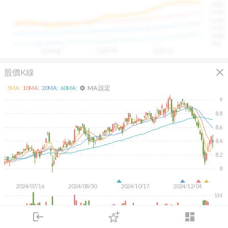
1400
具，讓投資判斷更有依據、更有信心。
1300
1200
1100
1000
900
2025/08
2025/09
2025/10
close
股價K線
MA 設定
5
MA:
10
MA:
20
MA:
60
MA:
settings
9
8.8
8.6
8.4
8.2
8
2024/07/16
2024/08/30
2024/10/17
2024/12/04
1M
500K
login
dashboard
市場
追蹤
下單
交易
登入
KD
MACD
RSI
手勢操作