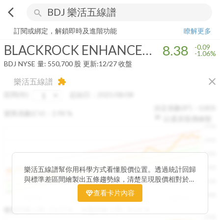
arrow_back_ios
search
BLACKROCK ENHANCED EQUITY DIVIDEND TRUST
8.38
-1.06%
量
訂閱或綁定，解鎖即時及進階功能
瞭解更多
BLACKROCK ENHANCED EQUITY DIVIDEND TRUST
8.38
-0.09
-1.06%
BDJ
NYSE
量:
550,700
股
更新:
12/27 收盤
close
樂活五線譜
extension
區間(年)
起始日：
2025/08/08
決定係數(R²)：
0.805
變異係數(CV)：
2.98
%
以還原股價繪製
1500
1400
1300
1200
樂活五線譜幫你用科學方式看懂股價位置。透過統計回歸
與標準差區間繪製出五條趨勢線，清楚呈現股價相對於長
1100
期均衡區間的位置。當股價落在上方紅色區間，代表股價
查看卡片內容
1000
已偏離長期平均、短線可能過熱；反之，若接近下方綠色
2025/08
2025/09
2025/09
2025/10
區間，則可能出現被低估的買進機會。五線譜不只是技術
收盤距離上限:
10.17
%
收盤距離下限:
38.09
%
1500
分析，更是幫助你掌握「合理價帶」與「長期趨勢」的工