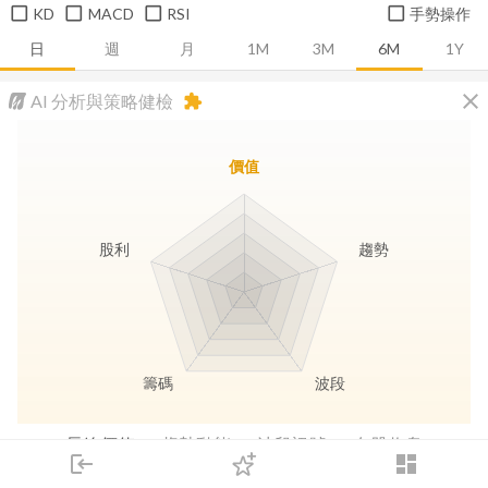
KD
MACD
RSI
手勢操作
日
週
月
1M
3M
6M
1Y
close
AI 分析與策略健檢
extension
價值
股利
趨勢
籌碼
波段
長線價值
趨勢動能
波段訊號
存股收息
login
dashboard
市場
追蹤
下單
交易
登入