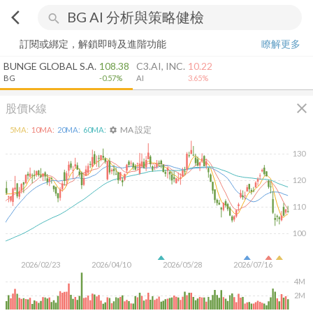
arrow_back_ios
search
訂閱或綁定，解鎖即時及進階功能
瞭解更多
BUNGE GLOBAL S.A.
108.38
C3.AI, INC.
10.22
BG
-0.57%
AI
3.65%
close
股價K線
MA 設定
5
MA:
10
MA:
20
MA:
60
MA:
settings
130
120
110
100
2026/02/23
2026/04/10
2026/05/28
2026/07/16
4M
2M