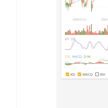
2024/07/16
2024/
K9:
D9:
DIF:
MACD:
D-M:
KD
MACD
RSI