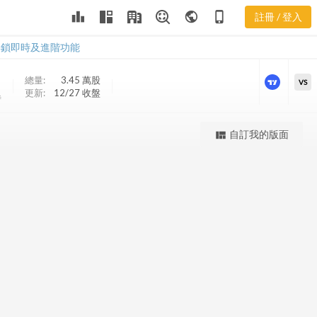
leaderboard
public
phone_iphone
註冊 / 登入
BGX 股價K線
BGX 股價K線
解鎖即時及進階功能
總量:
3.45 萬
股
VS
更新:
12/27 收盤
時
更強大的進階價量圖表
自訂我的版面
view_quilt
完整內容，僅限註冊會員使用
註冊/登入解鎖