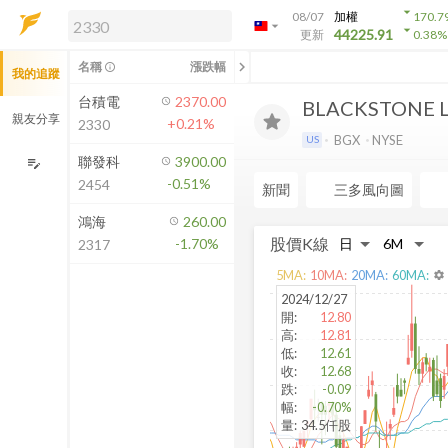
arrow_drop_down
08/07
加權
170.7
arrow_drop_down
arrow_drop_down
解鎖即時行情及進階功能
44225.91
更新
0.38
%
「綁定合作券商帳戶」或「訂閱任一
chevron_left
名稱
漲跌幅
info_outline
我的追蹤
方案」，即可解鎖以下功能：
即時行情
台積電
2370.00
BLACKSTONE L
即時市況與排行
親友分享
+0.21%
2330
到價通知
BGX
NYSE
US
成交金額熱力圖
聯發科
3900.00
edit_note
-0.51%
2454
前往方案訂閱
新聞
三多風向圖
如何綁定合作券商
鴻海
260.00
股價K線
-1.70%
2317
5
MA:
10
MA:
20
MA:
60
MA:
settings
2024/12/27
開
:
12.80
高
:
12.81
低
:
12.61
收
:
12.68
跌
:
-0.09
幅
:
-0.70%
量
:
34.5仟股