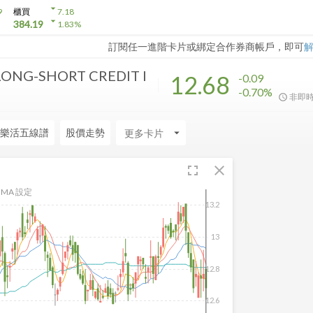
arrow_drop_down
9
櫃買
7.18
arrow_drop_down
384.19
1.83
%
訂閱任一進階卡片或綁定合作券商帳戶，即可
ONG-SHORT CREDIT I
12.68
-0.09
-0.70%
非即
樂活五線譜
股價走勢
arrow_drop_down
fullscreen
close
MA 設定
13.2
13
12.8
12.6