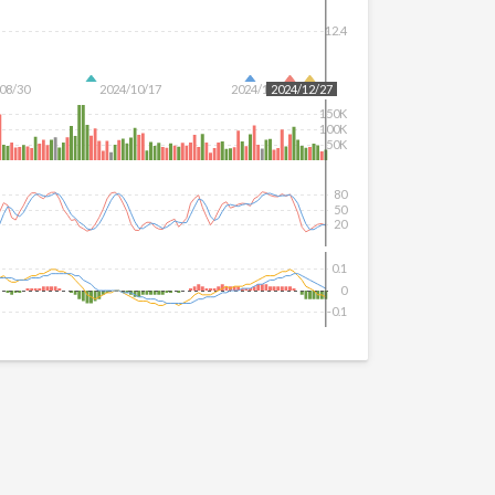
12.4
08/30
2024/10/17
2024/12/04
2024/12/27
150K
100K
50K
80
50
20
0.1
0
-0.1