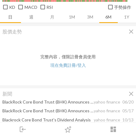
KD
MACD
RSI
手勢操作
日
週
月
1M
3M
6M
1Y
close
股價走勢
完整內容，僅限註冊會員使用
現在免費註冊/登入
close
新聞
BlackRock Core Bond Trust (BHK) Announces Results of its Over-subscribed Rights Offering
yahoo finance
06/20
BlackRock Core Bond Trust (BHK) Announces Terms of Rights Offering
yahoo finance
05/17
Blackrock Core Bond Trust's Dividend Analysis
yahoo finance
10/13
login
dashboard
First National Bank Sioux Falls Buys Amazon. ...
yahoo finance
01/26
市場
追蹤
下單
交易
登入