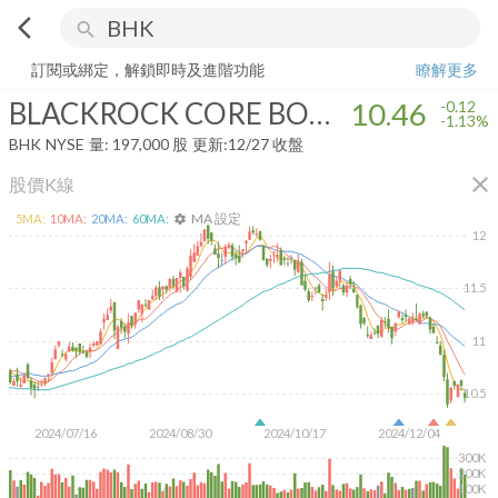
arrow_back_ios
search
BLACKROCK CORE BOND TRUST
10.46
-1.13%
量:
197,000
股
訂閱或綁定，解鎖即時及進階功能
瞭解更多
BLACKROCK CORE BOND TRUST
10.46
-0.12
-1.13%
BHK
NYSE
量:
197,000
股
更新:
12/27 收盤
close
股價K線
MA 設定
5
MA:
10
MA:
20
MA:
60
MA:
settings
12
11.5
11
10.5
2024/07/16
2024/08/30
2024/10/17
2024/12/04
300K
200K
100K