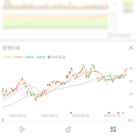
50K
1393.1
1381.1
%
100%
%
75%
%
50%
%
25%
%
0%
手勢操作
close
股價K線
MA 設定
5
MA:
10
MA:
20
MA:
60
MA:
settings
90
80
arrow_drop_up
PL 指標:
94.88
%
70
60
2026/02/23
2026/04/10
2026/05/28
2026/07/16
8M
6M
4M
login
dashboard
2M
市場
追蹤
下單
交易
登入