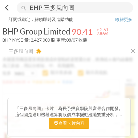
arrow_back_ios
search
BHP Group Limited
90.41
+
2.86%
量:
2,427,000
股
訂閱或綁定，解鎖即時及進階功能
瞭解更多
BHP Group Limited
90.41
+
2.51
2.86%
BHP
NYSE
量:
2,427,000
股
更新:
08/07 收盤
close
三多風向圖
extension
本圖運用機器運算將股價成本變動經過雙重分析，將傳統 6 條均線彙整
為三多線，用以分析短、中、長期趨勢。
顯示長多線
顯示高低點
短多
H.C.
arrow_drop_up
arrow_drop_up
短多線:
1426.00
中多線:
1366.85
長多線:
-
1496.0
1,400
1474.0
1195.22
1185.26
1,200
1155.38
1100.60
「三多風向圖」卡片，為長予投資學院與富果合作開發。
1140.44
1130.48
1120.52
1060.76
1,000
這個圖是運用機器運算將股價成本變動經過雙重分析，把
899.40
傳統 6 條均線彙整為三多線，用以分析短、中、長期股價
查看卡片內容
800
1426.0
812.75
趨勢。
2025/04/23
2025/07/16
2025/08/20
2025/09/24
100K