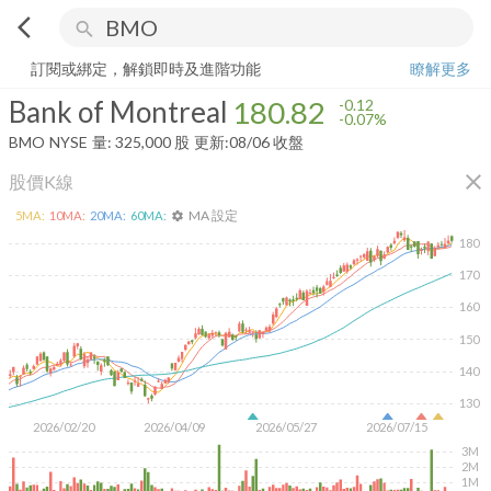
arrow_back_ios
search
Bank of Montreal
180.82
-0.07%
量:
325,000
股
訂閱或綁定，解鎖即時及進階功能
瞭解更多
Bank of Montreal
180.82
-0.12
-0.07%
BMO
NYSE
量:
325,000
股
更新:
08/06 收盤
close
股價K線
MA 設定
5
MA:
10
MA:
20
MA:
60
MA:
settings
180
170
160
150
140
130
2026/02/20
2026/04/09
2026/05/27
2026/07/15
3M
2M
1M