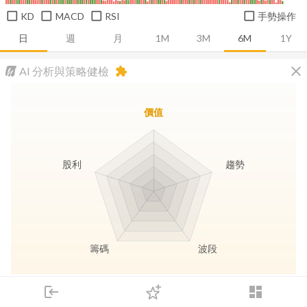
KD
MACD
RSI
手勢操作
日
週
月
1M
3M
6M
1Y
close
AI 分析與策略健檢
extension
價值
股利
趨勢
籌碼
波段
長線價值
趨勢動能
波段訊號
存股收息
login
dashboard
市場
追蹤
下單
交易
登入