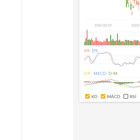
2026/02/19
2026/
K9:
D9:
DIF:
MACD:
D-M:
KD
MACD
RSI