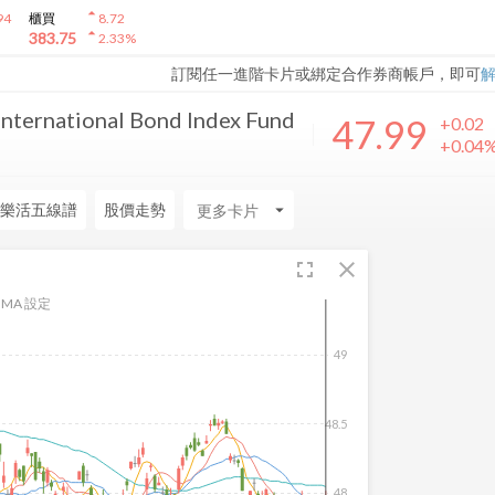
arrow_drop_up
94
櫃買
8.72
arrow_drop_up
383.75
2.33
%
訂閱任一進階卡片或綁定合作券商帳戶，即可
International Bond Index Fund
47.99
+0.02
+0.04
樂活五線譜
股價走勢
arrow_drop_down
fullscreen
close
MA 設定
49
48.5
48