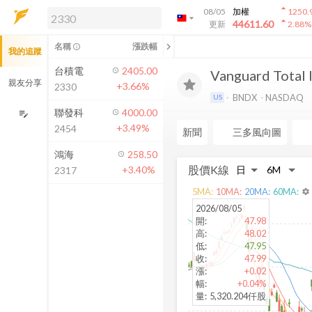
arrow_drop_up
08/05
加權
1250.
arrow_drop_down
arrow_drop_up
解鎖即時行情及進階功能
44611.60
更新
2.88
%
「綁定合作券商帳戶」或「訂閱任一
chevron_left
名稱
漲跌幅
info_outline
我的追蹤
方案」，即可解鎖以下功能：
即時行情
台積電
2405.00
Vanguard Total 
即時市況與排行
親友分享
+3.66%
2330
到價通知
BNDX
NASDAQ
US
成交金額熱力圖
聯發科
4000.00
edit_note
+3.49%
2454
前往方案訂閱
新聞
三多風向圖
如何綁定合作券商
鴻海
258.50
股價K線
+3.40%
2317
5
MA:
10
MA:
20
MA:
60
MA:
settings
2026/08/05
開
:
47.98
高
:
48.02
低
:
47.95
收
:
47.99
漲
:
+0.02
幅
:
+0.04%
量
:
5,320.204仟股