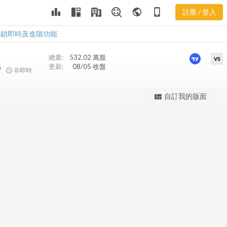
BNDX 股價K
leaderboard
public
phone_iphone
註冊 / 登入
線
BNDX 股價K線
解鎖即時及進階功能
總量:
532.02 萬
股
VS
%
更新:
08/05 收盤
非即時
更強大的進階價量圖表
自訂我的版面
view_quilt
完整內容，僅限註冊會員使用
註冊/登入解鎖