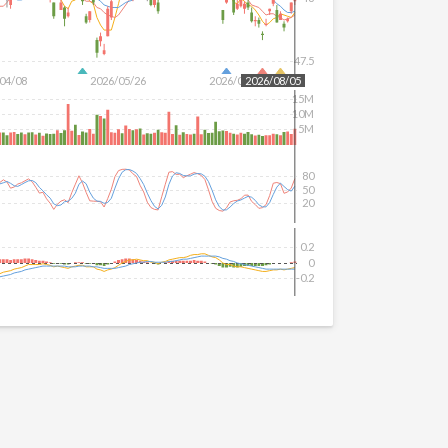
47.5
04/08
2026/05/26
2026/07/14
2026/08/05
15M
10M
5M
80
50
20
0.2
0
-0.2