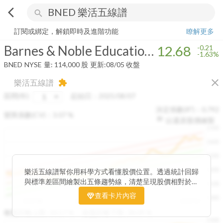
arrow_back_ios
search
Barnes & Noble Education, Inc.
12.68
-1.63%
量:
114,000
股
訂閱或綁定，解鎖即時及進階功能
瞭解更多
Barnes & Noble Education, Inc.
12.68
-0.21
-1.63%
BNED
NYSE
量:
114,000
股
更新:
08/05 收盤
close
樂活五線譜
extension
區間(年)
起始日：
2025/08/07
決定係數(R²)：
0.792
變異係數(CV)：
3.07
%
以還原股價繪製
1500
1400
1300
1200
樂活五線譜幫你用科學方式看懂股價位置。透過統計回歸
與標準差區間繪製出五條趨勢線，清楚呈現股價相對於長
1100
期均衡區間的位置。當股價落在上方紅色區間，代表股價
查看卡片內容
1000
已偏離長期平均、短線可能過熱；反之，若接近下方綠色
2025/08
2025/09
2025/09
2025/10
區間，則可能出現被低估的買進機會。五線譜不只是技術
收盤距離上限:
10.17
%
收盤距離下限:
38.09
%
1500
分析，更是幫助你掌握「合理價帶」與「長期趨勢」的工