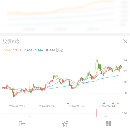
1400
具，讓投資判斷更有依據、更有信心。
1300
1200
1100
1000
900
2025/08
2025/09
2025/10
close
股價K線
MA 設定
5
MA:
10
MA:
20
MA:
60
MA:
settings
14
12
10
8
2026/02/19
2026/04/08
2026/05/26
2026/07/14
1M
500K
login
dashboard
市場
追蹤
下單
交易
登入
KD
MACD
RSI
手勢操作