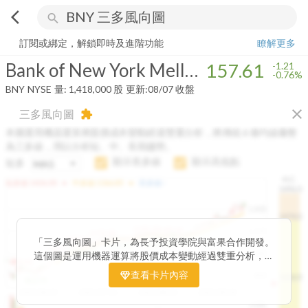
arrow_back_ios
search
Bank of New York Mellon Corp
157.61
-0.76%
量:
1,418,000
股
訂閱或綁定，解鎖即時及進階功能
瞭解更多
Bank of New York Mellon Corp
157.61
-1.21
-0.76%
BNY
NYSE
量:
1,418,000
股
更新:
08/07 收盤
close
三多風向圖
extension
本圖運用機器運算將股價成本變動經過雙重分析，將傳統 6 條均線彙整
為三多線，用以分析短、中、長期趨勢。
顯示長多線
顯示高低點
短多
H.C.
arrow_drop_up
arrow_drop_up
短多線:
1426.00
中多線:
1366.85
長多線:
-
1496.0
1,400
1474.0
1195.22
1185.26
1,200
1155.38
1100.60
「三多風向圖」卡片，為長予投資學院與富果合作開發。
1140.44
1130.48
1120.52
1060.76
1,000
這個圖是運用機器運算將股價成本變動經過雙重分析，把
899.40
傳統 6 條均線彙整為三多線，用以分析短、中、長期股價
查看卡片內容
800
1426.0
812.75
趨勢。
2025/04/23
2025/07/16
2025/08/20
2025/09/24
100K