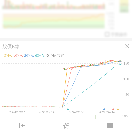
50K
1393.1
1381.1
%
100%
%
75%
%
50%
%
25%
%
0%
手勢操作
close
股價K線
MA 設定
5
MA:
10
MA:
20
MA:
60
MA:
settings
150
100
arrow_drop_up
PL 指標:
94.88
%
50
2024/10/16
2024/12/03
2026/05/28
2026/07/16
15M
10M
login
dashboard
5M
市場
追蹤
下單
交易
登入