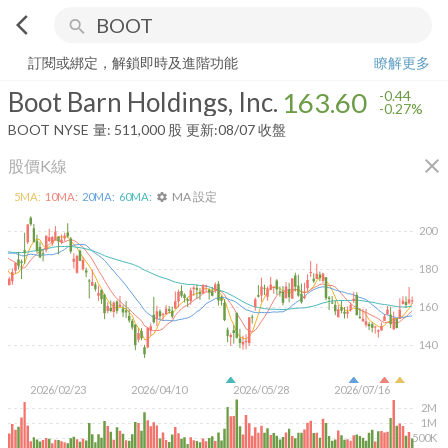
arrow_back_ios
search
Boot Barn Holdings, Inc.
163.60
-0.27%
量:
511,000
股
訂閱或綁定，解鎖即時及進階功能
瞭解更多
Boot Barn Holdings, Inc.
163.60
-0.44
-0.27%
BOOT
NYSE
量:
511,000
股
更新:
08/07 收盤
close
股價K線
MA 設定
5
MA:
10
MA:
20
MA:
60
MA:
settings
200
180
160
140
2026/02/23
2026/04/10
2026/05/28
2026/07/16
2M
1M
500K