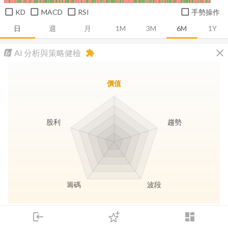
KD
MACD
RSI
手勢操作
日
週
月
1M
3M
6M
1Y
close
AI 分析與策略健檢
extension
價值
股利
趨勢
籌碼
波段
長線價值
趨勢動能
波段訊號
存股收息
login
dashboard
市場
追蹤
下單
交易
登入