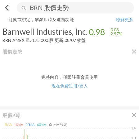
arrow_back_ios
search
Barnwell Industries, Inc.
0.98
-2.97%
量:
175,000
股
訂閱或綁定，解鎖即時及進階功能
瞭解更多
Barnwell Industries, Inc.
0.98
-0.03
-2.97%
BRN
AMEX
量:
175,000
股
更新:
08/07 收盤
close
股價走勢
完整內容，僅限註冊會員使用
現在免費註冊/登入
close
股價K線
MA 設定
5
MA:
10
MA:
20
MA:
60
MA:
settings
1.4
1.3