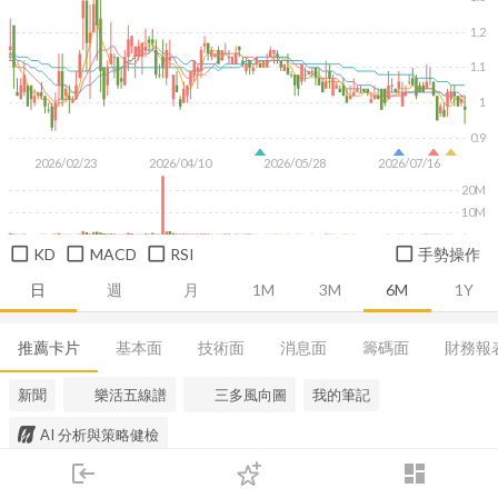
1.2
1.1
1
0.9
2026/02/23
2026/04/10
2026/05/28
2026/07/16
20M
10M
KD
MACD
RSI
手勢操作
日
週
月
1M
3M
6M
1Y
推薦卡片
基本面
技術面
消息面
籌碼面
財務報
新聞
樂活五線譜
三多風向圖
我的筆記
AI 分析與策略健檢
login
dashboard
市場
追蹤
下單
交易
登入