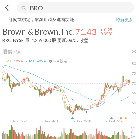
arrow_back_ios
search
Brown & Brown, Inc.
71.43
+
0.35%
量:
1,259,000
股
訂閱或綁定，解鎖即時及進階功能
瞭解更多
Brown & Brown, Inc.
71.43
+
0.25
0.35%
BRO
NYSE
量:
1,259,000
股
更新:
08/07 收盤
close
股價K線
MA 設定
5
MA:
10
MA:
20
MA:
60
MA:
settings
80
75
70
65
60
55
2026/02/23
2026/04/10
2026/05/28
2026/07/16
6M
4M
2M