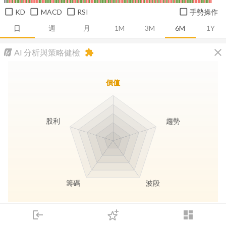
KD
MACD
RSI
手勢操作
日
週
月
1M
3M
6M
1Y
close
AI 分析與策略健檢
extension
價值
股利
趨勢
籌碼
波段
長線價值
趨勢動能
波段訊號
存股收息
login
dashboard
市場
追蹤
下單
交易
登入