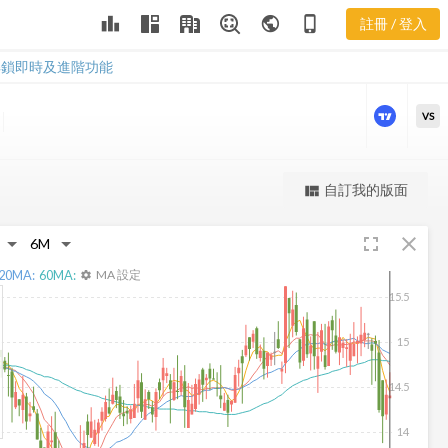
BRT 三多風向
leaderboard
public
phone_iphone
註冊 / 登入
圖
BRT 三多風向圖
解鎖即時及進階功能
VS
更強大的進階價量圖表
自訂我的版面
view_quilt
完整內容，僅限註冊會員使用
fullscreen
close
註冊/登入解鎖
20
MA:
60
MA:
MA 設定
settings
15.5
15
14.5
14