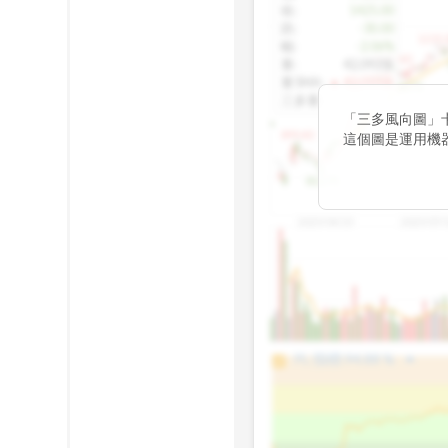
收
:
1425.00
跌
:
-30.00
1155.
幅
:
-2.06%
1100.60
量
:
42,092張
量5MA
:
▲ 43,010張
1060.76
三多量
:
-
「三多風向圖」
899.40
這個圖是運用機
傳統 6 條均線
趨勢。
812.75
2025/04/23
2025/07/
arrow_drop_up
100%
PL 指標:
94.88
%
75%
50%
25%