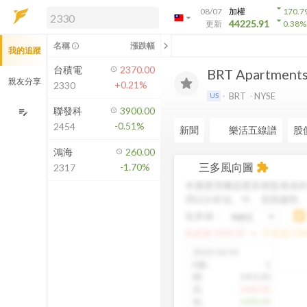
arrow_drop_down
08/07
加權
170.7
arrow_drop_down
arrow_drop_down
解鎖即時行情及進階功能
44225.91
更新
0.38
%
「綁定合作券商帳戶」或「訂閱任一
chevron_left
名稱
漲跌幅
info_outline
我的追蹤
方案」，即可解鎖以下功能：
即時行情
台積電
2370.00
BRT Apartments
即時市況與排行
親友分享
+0.21%
2330
到價通知
BRT
NYSE
US
成交金額熱力圖
聯發科
3900.00
edit_note
-0.51%
2454
前往方案訂閱
新聞
樂活五線譜
股
如何綁定合作券商
鴻海
260.00
三多風向圖
-1.70%
extension
2317
本圖運用機器運算將股價成本
用以分析短、中、長期趨勢
短多線：
arrow_drop_up
短多線:
1426.00
中多線:
136
2025/10/14
K數
:
1
開
:
1455.00
高
:
1460.00
低
:
1420.00