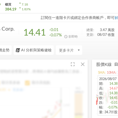
arrow_drop_down
9
櫃買
7.18
arrow_drop_down
384.19
1.83
%
訂閱任一進階卡片或綁定合作券商帳戶，即可
 Corp.
14.41
-0.01
總量:
3.47 萬
股
-0.07%
更新:
08/07 收盤
非即時
價走勢
AI 分析與策略健檢
arrow_drop_down
fullscreen
close
股價K線
變動經過雙重分析，將傳統 6 條均線彙整為三多線，
5
MA:
10
MA:
。
2026/08/07
顯示長多線
顯示高低點
開
:
14.38
高
:
14.67
H.C.
arrow_drop_up
6.85
長多線:
-
1496.0
低
:
14.38
收
:
14.41
跌
:
-0.01
1,400
幅
:
-0.07%
量
:
34.7仟股
1474.0