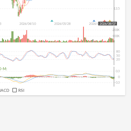
13.5
3
2026/04/10
2026/05/28
2026/07/16
2026/08/07
200K
100K
80
50
20
D-M:
0.3
0
-0.3
MACD
RSI