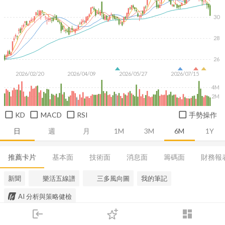
30
28
26
2026/02/20
2026/04/09
2026/05/27
2026/07/15
4M
2M
KD
MACD
RSI
手勢操作
日
週
月
1M
3M
6M
1Y
推薦卡片
基本面
技術面
消息面
籌碼面
財務報
新聞
樂活五線譜
三多風向圖
我的筆記
AI 分析與策略健檢
login
dashboard
市場
追蹤
下單
交易
登入