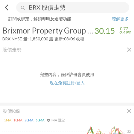
arrow_back_ios
search
Brixmor Property Group Inc.
30.15
-2.49%
量:
1,850,000
股
訂閱或綁定，解鎖即時及進階功能
瞭解更多
Brixmor Property Group Inc.
30.15
-0.77
-2.49%
BRX
NYSE
量:
1,850,000
股
更新:
08/06 收盤
close
股價走勢
完整內容，僅限註冊會員使用
現在免費註冊/登入
close
股價K線
MA 設定
5
MA:
10
MA:
20
MA:
60
MA:
settings
32