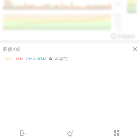
50K
1393.1
1381.1
%
100%
%
75%
%
50%
%
25%
%
0%
手勢操作
close
股價K線
MA 設定
5
MA:
10
MA:
20
MA:
60
MA:
settings
arrow_drop_up
PL 指標:
94.88
%
login
dashboard
市場
追蹤
下單
交易
登入