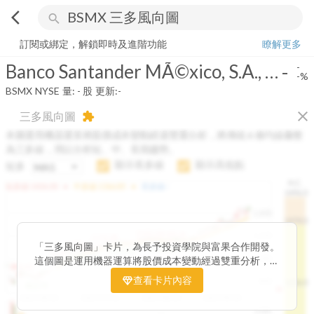
arrow_back_ios
search
Banco Santander MÃ©xico, S.A., InstituciÃ³n de Banca MÃºltiple, Gru
訂閱或綁定，解鎖即時及進階功能
瞭解更多
Banco Santander MÃ©xico, S.A., InstituciÃ³n de Banca MÃºltiple, Grupo Financiero Santander MÃ©xico
-
-
-%
BSMX
NYSE
量:
-
股
更新:
-
close
三多風向圖
extension
本圖運用機器運算將股價成本變動經過雙重分析，將傳統 6 條均線彙整
為三多線，用以分析短、中、長期趨勢。
顯示長多線
顯示高低點
短多
H.C.
arrow_drop_up
arrow_drop_up
短多線:
1426.00
中多線:
1366.85
長多線:
-
1496.0
1,400
1474.0
1195.22
1185.26
1,200
1155.38
1100.60
「三多風向圖」卡片，為長予投資學院與富果合作開發。
1140.44
1130.48
1120.52
1060.76
1,000
這個圖是運用機器運算將股價成本變動經過雙重分析，把
899.40
傳統 6 條均線彙整為三多線，用以分析短、中、長期股價
查看卡片內容
800
1426.0
812.75
趨勢。
2025/04/23
2025/07/16
2025/08/20
2025/09/24
100K